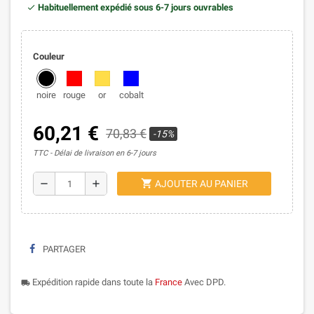
Habituellement expédié sous 6-7 jours ouvrables
Couleur
noire
rouge
or
cobalt
60,21 €
70,83 €
-15%
TTC
Délai de livraison en 6-7 jours
shopping_cart
remove
add
AJOUTER AU PANIER
PARTAGER
Expédition rapide dans toute la
France
Avec DPD.
local_shipping