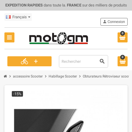
EXPEDITION RAPIDES
dans toute la.
FRANCE
sur des milliers de produits
Français
person
Connexion
0
view_headline
0
+
directions_bike
search
chevron_right
chevron_right
chevron_right
accessoire Scooter
Habillage Scooter
Obturateurs Rétroviseur scoote
-15%