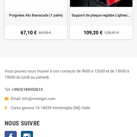
Poignèes Alu Barracuda (1 paire)
Support de plaque reglabe Lightech avec éclairage led et catadioptre pour Yamaha T-MAX 530 12-
67,10 €
109,20 €
69,90 €
128,47 €
Vous pouvez nous trouver à ces contacts de 9h00 à 12h00 et de 15h00 à
19h00 du lundi au samedi.
Tel:
+39(0)184352613
Email:
info@motogm.com
Corso genova 16-18039-Ventimiglia-(IM)-Italie
NOUS SUIVRE
Facebook
Instagram