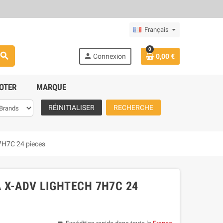
Français
0
search
person
Connexion
0,00 €
OTER
MARQUE
RÉINITIALISER
RECHERCHE
H7C 24 pieces
 X-ADV LIGHTECH 7H7C 24