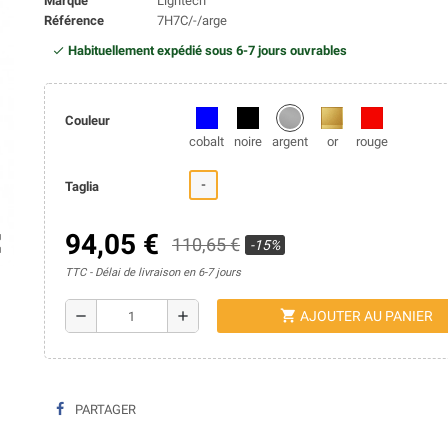
Marque
Lightech
Référence
7H7C/-/arge
Habituellement expédié sous 6-7 jours ouvrables
Couleur
cobalt
noire
argent
or
rouge
-
Taglia
94,05 €
ap
110,65 €
-15%
TTC
Délai de livraison en 6-7 jours
shopping_cart
remove
add
AJOUTER AU PANIER
PARTAGER