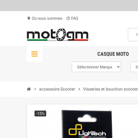
Où nous sommes
FAQ
location_on
help_outline
view_headline
CASQUE MOTO
chevron_right
accessoire Scooter
chevron_right
Visseries et bouchon scooter
-15%