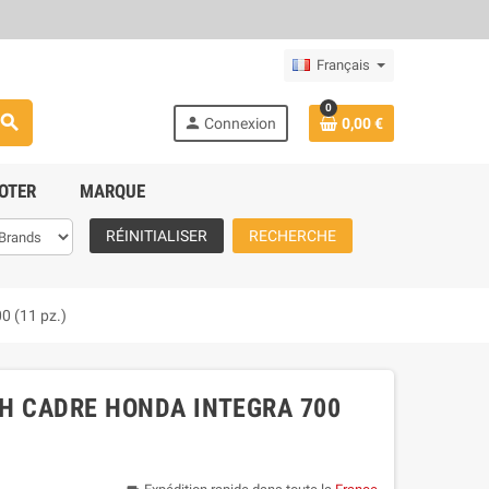
Français
0
search
person
Connexion
0,00 €
OTER
MARQUE
RÉINITIALISER
RECHERCHE
0 (11 pz.)
CH CADRE HONDA INTEGRA 700