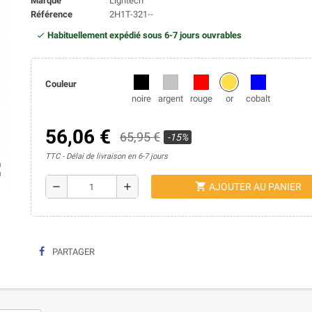
Marque
Lightech
Référence
2H1T-321--
Habituellement expédié sous 6-7 jours ouvrables
Couleur
noire
argent
rouge
or
cobalt
56,06 €
65,95 €
-15%
TTC
Délai de livraison en 6-7 jours
ap
shopping_cart
remove
add
AJOUTER AU PANIER
PARTAGER