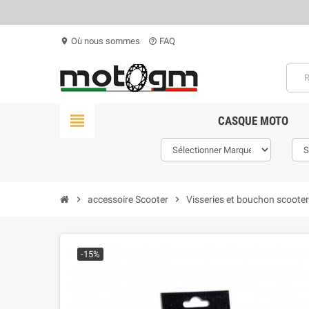
Où nous sommes
FAQ
location_on
help_outline
view_headline
CASQUE MOTO
chevron_right
accessoire Scooter
chevron_right
Visseries et bouchon scooter
-15%