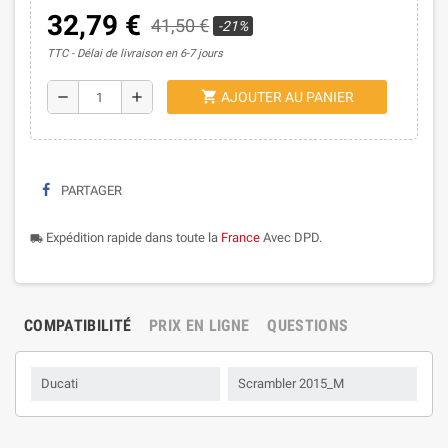
32,79 €
41,50 €
-21%
TTC
Délai de livraison en 6-7 jours
shopping_cart
remove
add
AJOUTER AU PANIER
PARTAGER
Expédition rapide dans toute la
France
Avec DPD.
local_shipping
COMPATIBILITÉ
PRIX EN LIGNE
QUESTIONS
Ducati
Scrambler 2015_M