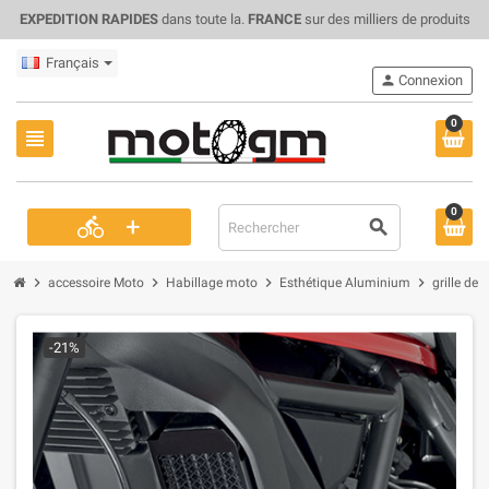
EXPEDITION RAPIDES
dans toute la.
FRANCE
sur des milliers de produits
Français
person
Connexion
0
view_headline
0
+
directions_bike
search
chevron_right
chevron_right
chevron_right
chevron_right
accessoire Moto
Habillage moto
Esthétique Aluminium
grille de
-21%