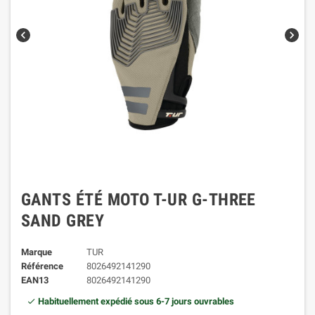
chevron_left
chevron_right
GANTS ÉTÉ MOTO T-UR G-THREE
SAND GREY
Marque
TUR
Référence
8026492141290
EAN13
8026492141290
Habituellement expédié sous 6-7 jours ouvrables