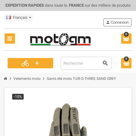
EXPEDITION RAPIDES
dans toute la.
FRANCE
sur des milliers de produits
Français
person
Connexion
0
view_headline
0
+
directions_bike
search
chevron_right
chevron_right
Vetements moto
Gants été moto T-UR G-THREE SAND GREY
-15%