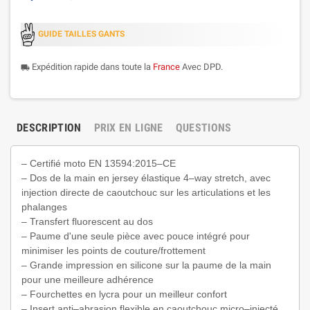
GUIDE TAILLES GANTS
Expédition rapide dans toute la
France
Avec DPD.
local_shipping
DESCRIPTION
PRIX EN LIGNE
QUESTIONS
– Certifié moto EN 13594:2015–CE
– Dos de la main en jersey élastique 4–way stretch, avec
injection directe de caoutchouc sur les articulations et les
phalanges
– Transfert fluorescent au dos
– Paume d'une seule pièce avec pouce intégré pour
minimiser les points de couture/frottement
– Grande impression en silicone sur la paume de la main
pour une meilleure adhérence
– Fourchettes en lycra pour un meilleur confort
– Insert anti–abrasion flexible en caoutchouc micro–injecté,