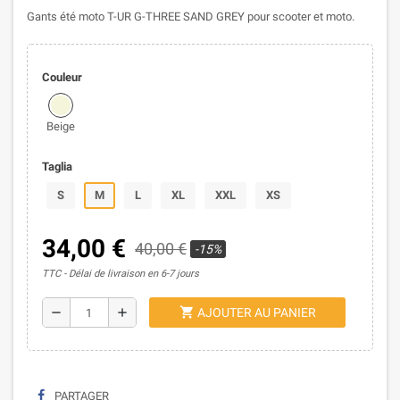
Gants été moto T-UR G-THREE SAND GREY pour scooter et moto.
Couleur
Beige
Taglia
S
M
L
XL
XXL
XS
34,00 €
40,00 €
-15%
TTC
Délai de livraison en 6-7 jours
shopping_cart
remove
add
AJOUTER AU PANIER
PARTAGER