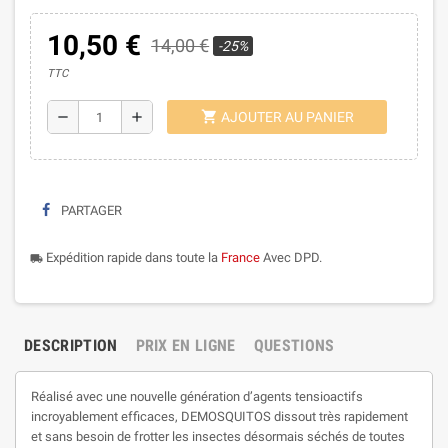
10,50 €
14,00 €
-25%
TTC
shopping_cart
remove
add
AJOUTER AU PANIER
PARTAGER
Expédition rapide dans toute la
France
Avec DPD.
local_shipping
DESCRIPTION
PRIX EN LIGNE
QUESTIONS
Réalisé avec une nouvelle génération d’agents tensioactifs
incroyablement efficaces, DEMOSQUITOS dissout très rapidement
et sans besoin de frotter les insectes désormais séchés de toutes