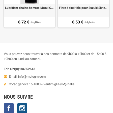
Lubrifiant chaîne de moto Motul Chain Lube C2 Road Spray 0,4 Lt
Filtre à aire Hiflo pour Suzuki Sixteen 125-180 2008-2013
8,72 €
8,53 €
13,04 €
11,53 €
Vous pouvez nous trouver à ces contacts de 9h00 à 12h00 et de 15h00 à
19h00 du lundi au samedi.
Tel:
+39(0)184352613
Email:
info@motogm.com
Corso genova 16-18039-Ventimiglia-(IM)-Italie
NOUS SUIVRE
Facebook
Instagram