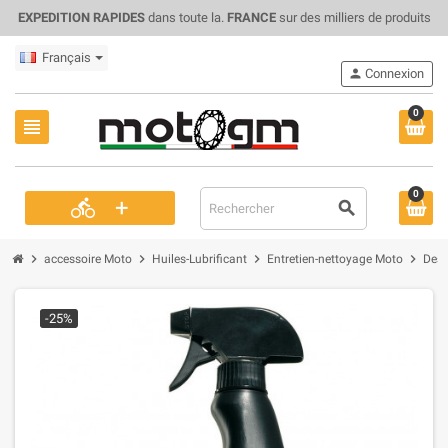
EXPEDITION RAPIDES
dans toute la.
FRANCE
sur des milliers de produits
Français
person
Connexion
0
view_headline
0
+
directions_bike
search
chevron_right
chevron_right
chevron_right
chevron_right
accessoire Moto
Huiles-Lubrificant
Entretien-nettoyage Moto
Desm
-25%