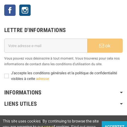
Facebook
Instagram
LETTRE D'INFORMATIONS
ok
Vous pouvez vous désinscrire à tout moment. Vous trouverez pour cela nos
informations de contact dans les conditions d'utilisation du site.
J'accepte les conditions générales et la politique de confidentialité
visibles à cette
adresse
INFORMATIONS
LIENS UTILES
This site uses cookies. By continuing to browse the site
Copyright © 2025
Motogm.com
|
you are agreeing to our use of cookies.
Find out more
ACCEPTEZ