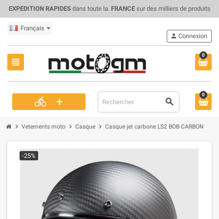
EXPEDITION RAPIDES
dans toute la.
FRANCE
sur des milliers de produits
Français
person
Connexion
0
view_headline
0
+
directions_bike
search
chevron_right
chevron_right
chevron_right
Vetements moto
Casque
Casque jet carbone LS2 BOB CARBON
-25%