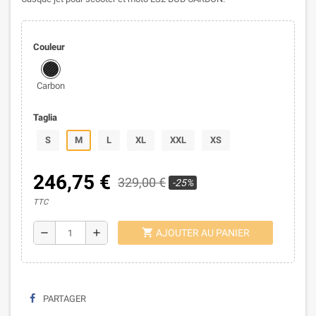
Couleur
Carbon
Taglia
S
M
L
XL
XXL
XS
246,75 €
329,00 €
-25%
TTC
shopping_cart
remove
add
AJOUTER AU PANIER
PARTAGER