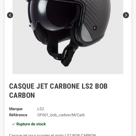
chevron_left
chevron_right
CASQUE JET CARBONE LS2 BOB
CARBON
Marque
LS2
Référence
OF601_bob_carbon/M/Carb
Rupture de stock
Casque jet pour scooter et moto LS2 BOB CARBON.