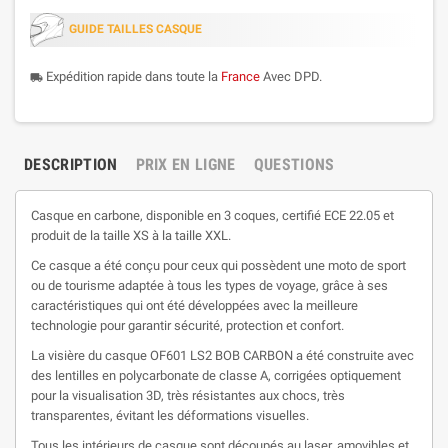
GUIDE TAILLES CASQUE
Expédition rapide dans toute la
France
Avec DPD.
local_shipping
DESCRIPTION
PRIX EN LIGNE
QUESTIONS
Casque en carbone, disponible en 3 coques, certifié ECE 22.05 et
produit de la taille XS à la taille XXL.
Ce casque a été conçu pour ceux qui possèdent une moto de sport
ou de tourisme adaptée à tous les types de voyage, grâce à ses
caractéristiques qui ont été développées avec la meilleure
technologie pour garantir sécurité, protection et confort.
La visière du casque OF601 LS2 BOB CARBON a été construite avec
des lentilles en polycarbonate de classe A, corrigées optiquement
pour la visualisation 3D, très résistantes aux chocs, très
transparentes, évitant les déformations visuelles.
Tous les intérieurs de casque sont découpés au laser, amovibles et