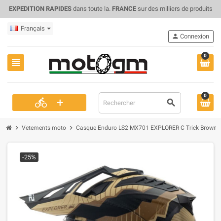
EXPEDITION RAPIDES
dans toute la.
FRANCE
sur des milliers de produits
Français
person
Connexion
0
view_headline
0
+
directions_bike
search
chevron_right
chevron_right
Vetements moto
Casque Enduro LS2 MX701 EXPLORER C Trick Brown 
-25%