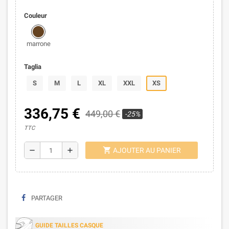
Couleur
marrone
Taglia
S
M
L
XL
XXL
XS
336,75 €
449,00 €
-25%
TTC
shopping_cart
remove
add
AJOUTER AU PANIER
PARTAGER
GUIDE TAILLES CASQUE