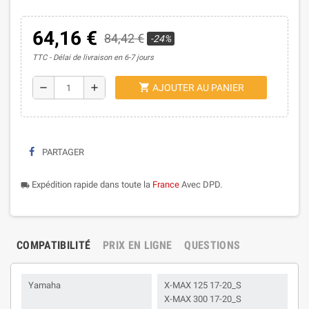
64,16 €
84,42 €
-24%
TTC
Délai de livraison en 6-7 jours
shopping_cart
remove
add
AJOUTER AU PANIER
PARTAGER
Expédition rapide dans toute la
France
Avec DPD.
local_shipping
COMPATIBILITÉ
PRIX EN LIGNE
QUESTIONS
Yamaha
X-MAX 125 17-20_S
X-MAX 300 17-20_S