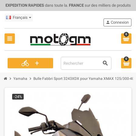
EXPEDITION RAPIDES
dans toute la.
FRANCE
sur des milliers de produits
Français
person
Connexion
0
view_headline
0
+
directions_bike
search
chevron_right
chevron_right
Yamaha
Bulle Fabbri Sport 3243XDX pour Yamaha XMAX 125/300-400 
-24%