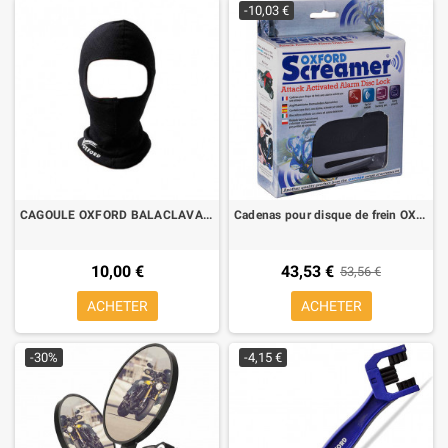
-10,03 €
CAGOULE OXFORD BALACLAVA EN COTON ULTRA DOUX
Cadenas pour disque de frein OXFORD SCREAMER
10,00 €
43,53 €
53,56 €
ACHETER
ACHETER
-30%
-4,15 €