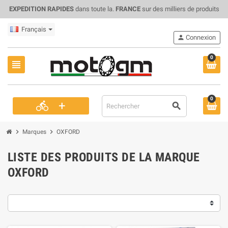
EXPEDITION RAPIDES
dans toute la.
FRANCE
sur des milliers de produits
Français
person
Connexion
0
view_headline
0
+
directions_bike
search
chevron_right
chevron_right
Marques
OXFORD
LISTE DES PRODUITS DE LA MARQUE
OXFORD