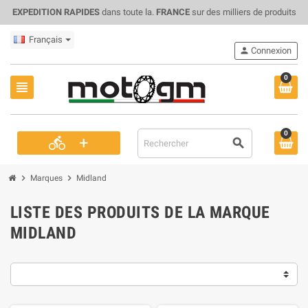
EXPEDITION RAPIDES
dans toute la.
FRANCE
sur des milliers de produits
Français
person
Connexion
0
view_headline
0
+
directions_bike
search
chevron_right
chevron_right
Marques
Midland
LISTE DES PRODUITS DE LA MARQUE
MIDLAND