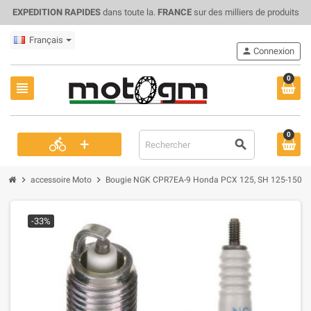
EXPEDITION RAPIDES
dans toute la.
FRANCE
sur des milliers de produits
Français
person
Connexion
0
view_headline
0
+
directions_bike
search
chevron_right
chevron_right
accessoire Moto
Bougie NGK CPR7EA-9 Honda PCX 125, SH 125-150 1
-33%