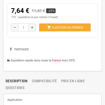
7,64 €
11,41 €
-33%
TTC
expédition le jour même! (Travail)
shopping_cart
remove
add
AJOUTER AU PANIER
PARTAGER
Expédition rapide dans toute la
France
Avec DPD.
local_shipping
DESCRIPTION
COMPATIBILITÉ
PRIX EN LIGNE
QUESTIONS
Application: