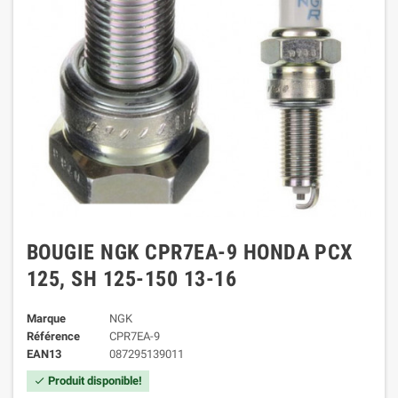
BOUGIE NGK CPR7EA-9 HONDA PCX
125, SH 125-150 13-16
Marque
NGK
Référence
CPR7EA-9
EAN13
087295139011
Produit disponible!
check