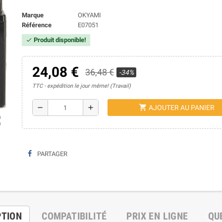
Marque
OKYAMI
Référence
E07051
Produit disponible!
check
24,08 €
36,48 €
-34%
TTC
expédition le jour même! (Travail)
shopping_cart
remove
add
AJOUTER AU PANIER
ap
PARTAGER
PTION
COMPATIBILITÉ
PRIX EN LIGNE
QU