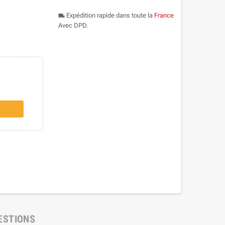
Expédition rapide dans toute la
France
local_shipping
Avec DPD.
ESTIONS