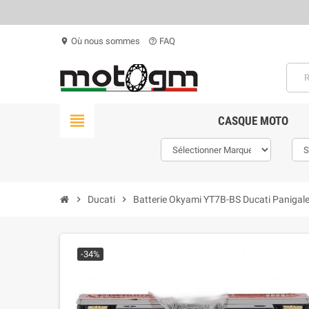
Où nous sommes
FAQ
location_on
help_outline
view_headline
CASQUE MOTO
chevron_right
Ducati
chevron_right
Batterie Okyami YT7B-BS Ducati Panigal
-34%