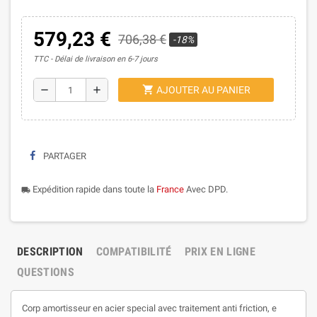
579,23 €
706,38 €
-18%
TTC
Délai de livraison en 6-7 jours
shopping_cart
remove
add
AJOUTER AU PANIER
PARTAGER
Expédition rapide dans toute la
France
Avec DPD.
local_shipping
DESCRIPTION
COMPATIBILITÉ
PRIX EN LIGNE
QUESTIONS
Corp amortisseur en acier special avec traitement anti friction, e