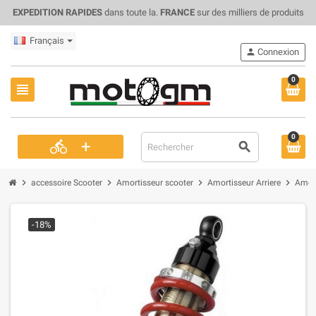
EXPEDITION RAPIDES
dans toute la.
FRANCE
sur des milliers de produits
Français
person
Connexion
0
view_headline
0
+
directions_bike
search
chevron_right
chevron_right
chevron_right
chevron_right
accessoire Scooter
Amortisseur scooter
Amortisseur Arriere
Amort
-18%