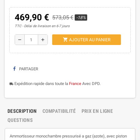
469,90 €
573,05 €
-18%
TTC
Délai de livraison en 6-7 jours
shopping_cart
remove
add
AJOUTER AU PANIER
PARTAGER
Expédition rapide dans toute la
France
Avec DPD.
local_shipping
DESCRIPTION
COMPATIBILITÉ
PRIX EN LIGNE
QUESTIONS
Ammortisseur monochambre pressurisé a gaz (azote), avec piston