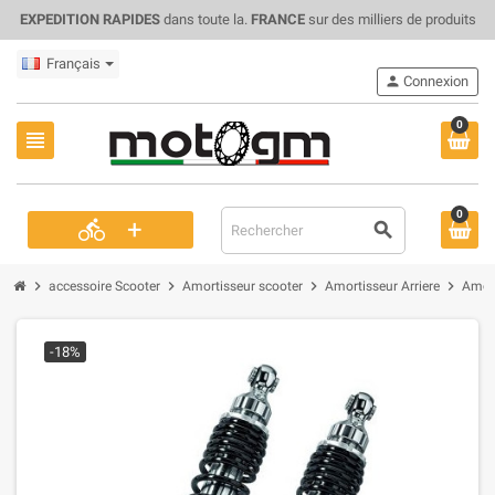
EXPEDITION RAPIDES
dans toute la.
FRANCE
sur des milliers de produits
Français
person
Connexion
0
view_headline
0
+
directions_bike
search
chevron_right
chevron_right
chevron_right
chevron_right
accessoire Scooter
Amortisseur scooter
Amortisseur Arriere
Amort
-18%