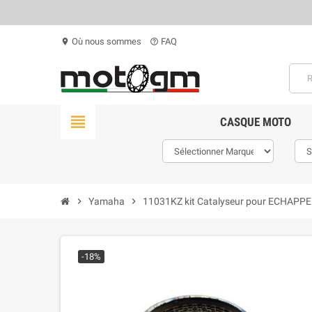
Où nous sommes
FAQ
location_on
help_outline
view_headline
CASQUE MOTO
chevron_right
Yamaha
chevron_right
11031KZ kit Catalyseur pour ECHAP
-18%