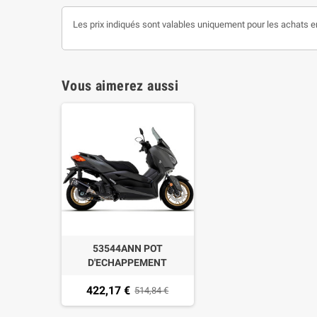
Les prix indiqués sont valables uniquement pour les achats e
Vous aimerez aussi
53544ANN POT
D'ECHAPPEMENT
COMPLÈTE arrow urban
422,17 €
dark pour Yamaha xmax
514,84 €
125 2021-2024