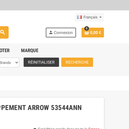
Français
0
search
person
Connexion
0,00 €
OTER
MARQUE
RÉINITIALISER
RECHERCHE
APPEMENT ARROW 53544ANN