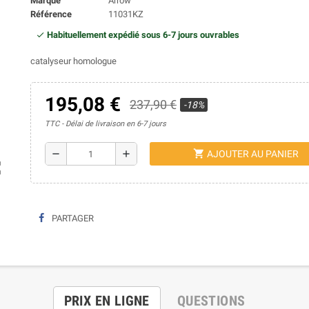
Marque
Arrow
Référence
11031KZ
Habituellement expédié sous 6-7 jours ouvrables
catalyseur homologue
195,08 €
237,90 €
-18%
TTC
Délai de livraison en 6-7 jours
shopping_cart
remove
add
AJOUTER AU PANIER
ap
PARTAGER
PRIX EN LIGNE
QUESTIONS