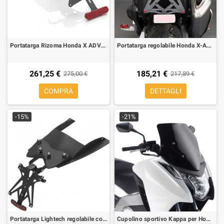
Portatarga Rizoma Honda X ADV con sottocoda
Portatarga regolabile Honda X-ADV Lightech TARHO115
261,25 €
185,21 €
275,00 €
217,89 €
COMPRA
DETTAGLI
-15%
-21%
Portatarga Lightech regolabile con luce targa led omolog. catadiotro e sottocoda per Yamaha T-Max 500 08-11
Cupolino sportivo Kappa per Honda Integra 700