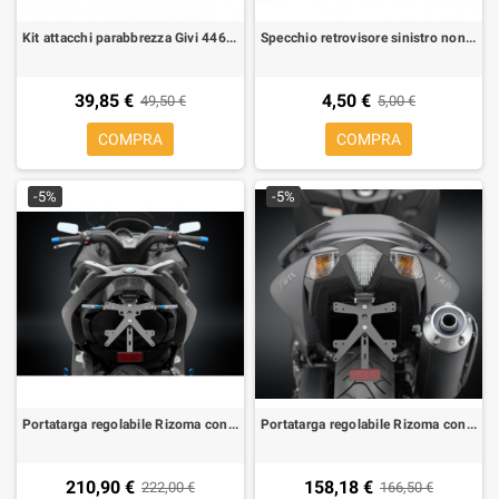
Kit attacchi parabbrezza Givi 446DT Yamaha X-MAX 125-250 10-13
Specchio retrovisore sinistro non omologato carbon look attacco M8
39,85 €
4,50 €
49,50 €
5,00 €
COMPRA
COMPRA
-5%
-5%
Portatarga regolabile Rizoma con luce targa led per BMW C 600 Sport
Portatarga regolabile Rizoma con luce targa led per Yamaha T-MAX 530 12-
210,90 €
158,18 €
222,00 €
166,50 €