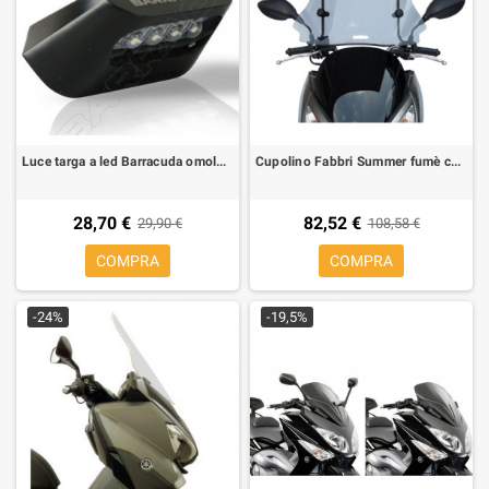
Luce targa a led Barracuda omologata
Cupolino Fabbri Summer fumè chiaro per Honda PCX 125/300 10-, L 590 mm, H 400 mm
28,70 €
82,52 €
29,90 €
108,58 €
COMPRA
COMPRA
-24%
-19,5%