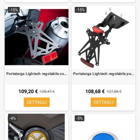
-15%
-15%
Portatarga Lightech regolabile con luce targa led omolog. e catadiottro per Yamaha T-MAX 530 12-
Portatarga Lightech regolabile per Honda Integra 700, NC 700 X/C
109,20 €
108,68 €
128,47 €
127,86 €
DETTAGLI
DETTAGLI
-4%
-5%