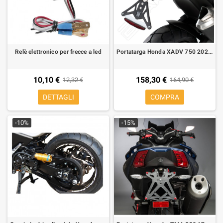
Relè elettronico per frecce a led
Portatarga Honda XADV 750 2021-2023 Barracuda moto per frecce originali
10,10 €
158,30 €
12,32 €
164,90 €
DETTAGLI
COMPRA
-10%
-15%