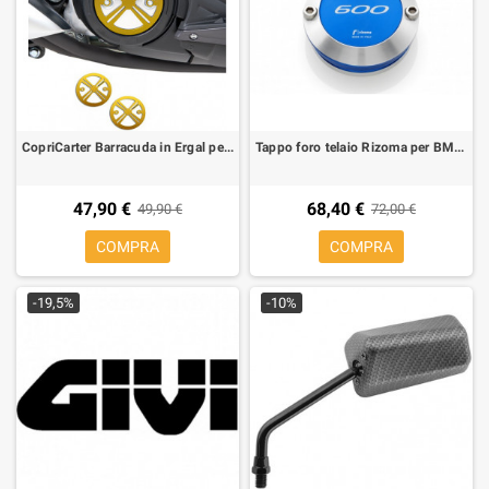
CopriCarter Barracuda in Ergal per Yamaha T-Max 500 08-, T-MAX 530 12-
Tappo foro telaio Rizoma per BMW C 600 Sport (1 pezzo)
47,90 €
68,40 €
49,90 €
72,00 €
COMPRA
COMPRA
-19,5%
-10%