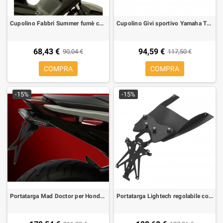
Cupolino Fabbri Summer fumè chiaro per Yamaha X-MAX 400 13-, L 415 mm, H 530 mm
Cupolino Givi sportivo Yamaha TMAX 500 08-11
68,43 €
94,59 €
90,04 €
117,50 €
COMPRA
COMPRA
-15%
-15%
Portatarga Mad Doctor per Honda Integra 700 regolabile con gruppo ottico+frecce
Portatarga Lightech regolabile con sottocoda per Yamaha T-Max 500 08-10