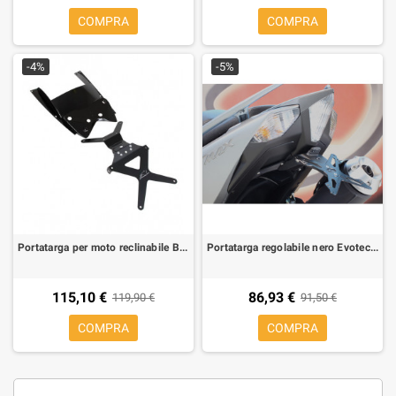
COMPRA
COMPRA
-4%
-5%
Portatarga per moto reclinabile Barracuda per Yamaha T-Max 500 08-11
Portatarga regolabile nero Evotech per Yamaha T-Max 530 12-
115,10 €
86,93 €
119,90 €
91,50 €
COMPRA
COMPRA