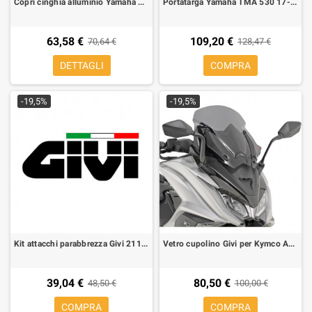
Copri cinghia alluminio Yamaha TMAX 530, nero
Portatarga Yamaha TMA 530 17- regolabile Lightech luce targa e catadiottro
63,58 €
109,20 €
70,64 €
128,47 €
DETTAGLI
COMPRA
-19,5%
-19,5%
Kit attacchi parabbrezza Givi 2111DT Yamaha X-MAX 400, X-MAX 125-250
Vetro cupolino Givi per Kymco AK 550 fumé basso
39,04 €
80,50 €
48,50 €
100,00 €
COMPRA
COMPRA