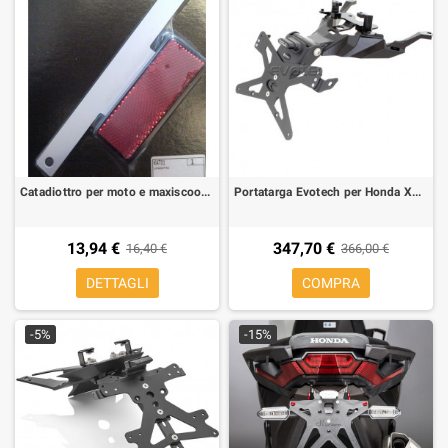
Catadiottro per moto e maxiscooter con staffa di supporto
Portatarga Evotech per Honda XDV
13,94 €
347,70 €
16,40 €
366,00 €
DETTAGLI
COMPRA
-5%
-15%