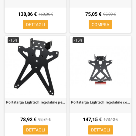
138,86 €
75,05 €
163,36 €
95,00 €
DETTAGLI
COMPRA
-15%
-15%
Portatarga Lightech regolabile per Yamaha T-Max 500 08-10
Portatarga Lightech regolabile con luce targa led omolog. e catadiotro BMW C 600 Sport 13-
78,92 €
147,15 €
92,84 €
173,12 €
DETTAGLI
DETTAGLI