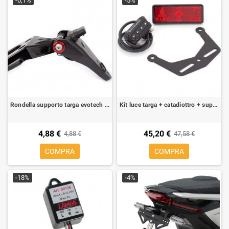
-0,1%
-5%
Rondella supporto targa evotech 1 pezzo
Kit luce targa + catadiottro + supporto per portatarga Evotech
4,88 €
45,20 €
4,88 €
47,58 €
COMPRA
COMPRA
-18%
-4%