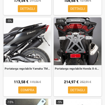
179,54 €
108,68 €
211,22 €
127,86 €
DETTAGLI
DETTAGLI
-5%
-15%
Portatarga regolabile Yamaha TMAX 530 17-19, T-MAX 560 20- Evotech ESTR-0224
Portatarga regolabile Honda X-ADV Lightech con luce targa e catadiottro KTARHO115
113,58 €
214,97 €
119,56 €
252,91 €
COMPRA
DETTAGLI
-15%
-5%