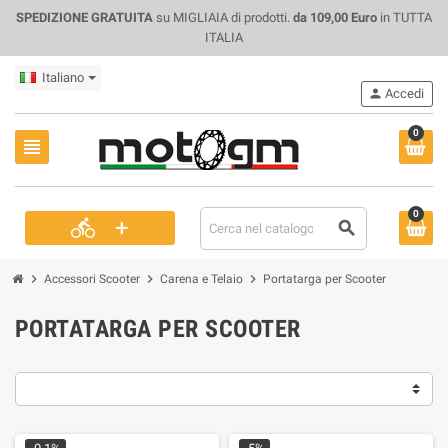
SPEDIZIONE GRATUITA
su MIGLIAIA di prodotti.
da 109,00 Euro
in TUTTA
ITALIA
Italiano
person
Accedi
0
view_headline
0
+
directions_bike
search
chevron_right
chevron_right
chevron_right
Accessori Scooter
Carena e Telaio
Portatarga per Scooter
PORTATARGA PER SCOOTER