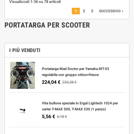
Visualizzati 1-36 su 78 articoli
1
2
3
navigate_next
SUCCESSIVO
PORTATARGA PER SCOOTER
I PIÙ VENDUTI
Portatarga Mad Doctor per Yamaha MT-03
regolabile con gruppo ottico+frecce
224,04 €
233,38 €
Vite bullone speciale in Ergal Lightech 1024 per
carter T-MAX 500, T-MAX 530 (1 pezzo)
5,56 €
6,18 €