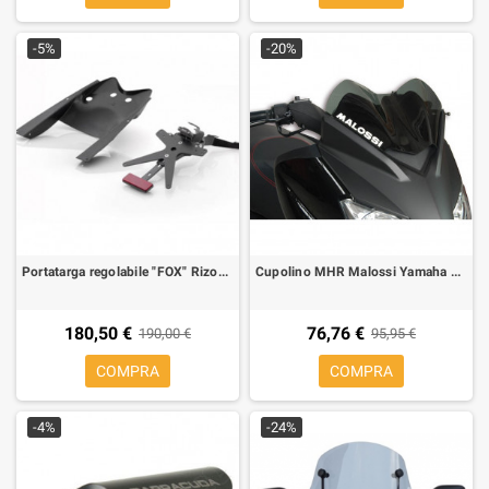
-5%
-20%
Portatarga regolabile "FOX" Rizoma con luce targa led per Yamaha T-Max 08-
Cupolino MHR Malossi Yamaha X-Max 125 09-,X-Max 250 10- fumè scuro
180,50 €
76,76 €
190,00 €
95,95 €
COMPRA
COMPRA
-4%
-24%