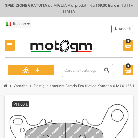
SPEDIZIONE GRATUITA
su MIGLIAIA di prodotti.
da 109,00 Euro
in TUTTA
ITALIA
Italiano
person
Accedi
0
view_headline
0
+
directions_bike
search
chevron_right
chevron_right
Yamaha
Pastiglia anteriore Ferodo Eco friction Yamaha X-MAX 125 18
-11,00 €