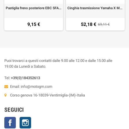
Pastiglia freno posteriore EBC SFA275 Yamaha XMAX ABS 125 10- X MAX 250 ABS 05-13, X-City 250, MAjesty 250
Cinghia trasmissione Yamaha X MAX 300 2017-2020 Mitsuboshi
9,15 €
52,18 €
69,11 €
Puoi trovarci a questi contatti dalle 9.00 alle 12.00 e dalle 15.00 alle
19.00 da Lunedi a Sabato.
Tel:
+39(0)184352613
Email:
info@motogm.com
Corso genova 16-18039-Ventimiglia-(IM)-Italia
SEGUICI
Facebook
Instagram