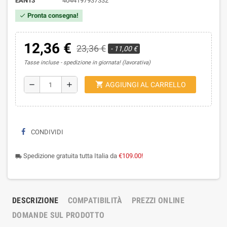
EAN13
4044197937332
Pronta consegna!
check
12,36 €
23,36 €
- 11,00 €
Tasse incluse
spedizione in giornata! (lavorativa)
shopping_cart
remove
add
AGGIUNGI AL CARRELLO
CONDIVIDI
Spedizione gratuita tutta Italia da
€109.00!
local_shipping
DESCRIZIONE
COMPATIBILITÀ
PREZZI ONLINE
DOMANDE SUL PRODOTTO