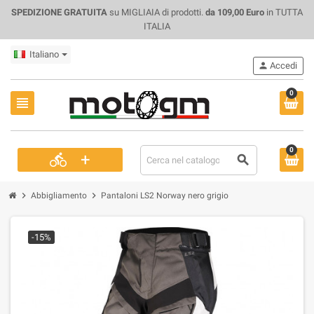
SPEDIZIONE GRATUITA
su MIGLIAIA di prodotti.
da 109,00 Euro
in TUTTA
ITALIA
Italiano
person
Accedi
0
view_headline
0
+
directions_bike
search
chevron_right
chevron_right
Abbigliamento
Pantaloni LS2 Norway nero grigio
-15%