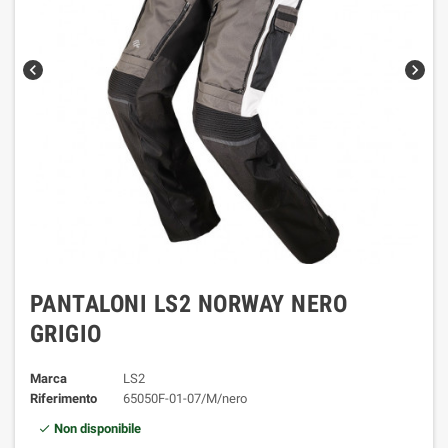
chevron_left
chevron_right
PANTALONI LS2 NORWAY NERO
GRIGIO
Marca
LS2
Riferimento
65050F-01-07/M/nero
Non disponibile