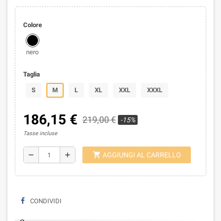
Colore
nero
Taglia
S
M
L
XL
XXL
XXXL
186,15 €
219,00 €
-15%
Tasse incluse
shopping_cart
remove
add
AGGIUNGI AL CARRELLO
CONDIVIDI