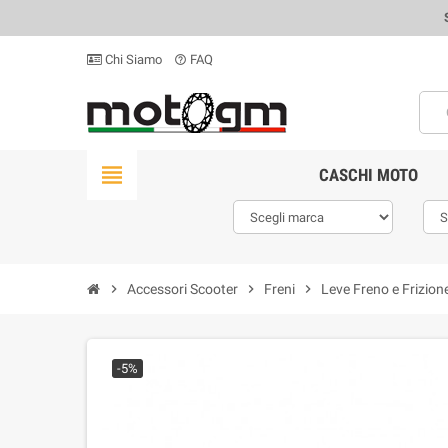
Chi Siamo
FAQ
help_outline
view_headline
CASCHI MOTO
chevron_right
Accessori Scooter
chevron_right
Freni
chevron_right
Leve Freno e Frizion
-5%