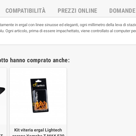
COMPATIBILITÀ
PREZZI ONLINE
DOMANDE
ente in ergal con linee sinuose ed eleganti, ogni millimetro della leva di staz
blu. Ogni articolo, prima di essere impachettato, viene controllato al computer per
dotto hanno comprato anche:
Kit viteria ergal Lightech
T-
carena Yamaha T-MAX 530