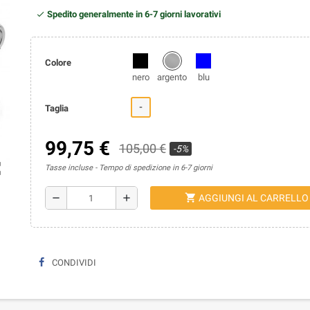
Spedito generalmente in 6-7 giorni lavorativi
Colore
nero
argento
blu
-
Taglia
99,75 €
105,00 €
-5%
ap
Tasse incluse
Tempo di spedizione in 6-7 giorni
shopping_cart
remove
add
AGGIUNGI AL CARRELLO
CONDIVIDI