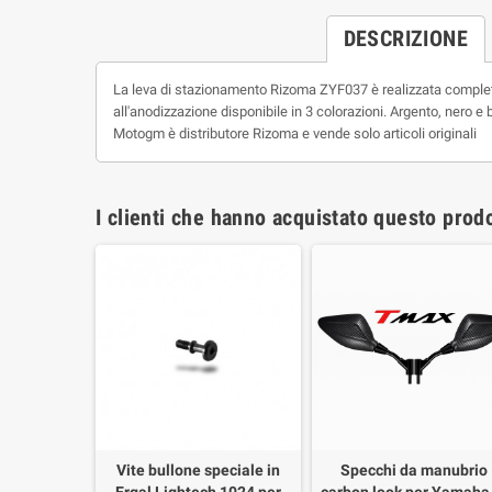
DESCRIZIONE
La leva di stazionamento Rizoma ZYF037 è realizzata completam
all'anodizzazione disponibile in 3 colorazioni. Argento, nero e 
Motogm è distributore Rizoma e vende solo articoli originali
I clienti che hanno acquistato questo pro
Vite bullone speciale in
Specchi da manubrio
Ergal Lightech 1024 per
carbon look per Yamaha 