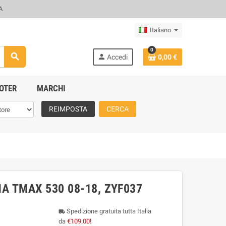
A
Italiano
0
search
person
Accedi
0,00 €
OTER
MARCHI
REIMPOSTA
CERCA
 TMAX 530 08-18, ZYF037
Spedizione gratuita tutta Italia
local_shipping
da
€109.00!