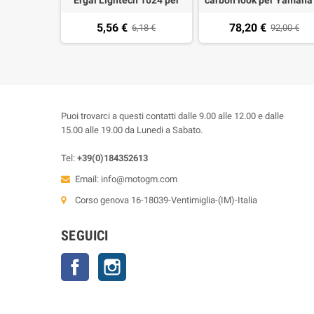
carter T-MAX 500, T-MAX
Max 500 04-11, T-MAX 5
5,56 €
78,20 €
530 (1 pezzo)
6,18 €
12- omologati (1 coppi
92,00 €
Puoi trovarci a questi contatti dalle 9.00 alle 12.00 e dalle
15.00 alle 19.00 da Lunedi a Sabato.
Tel:
+39(0)184352613
Email:
info@motogm.com
Corso genova 16-18039-Ventimiglia-(IM)-Italia
SEGUICI
Facebook
Instagram