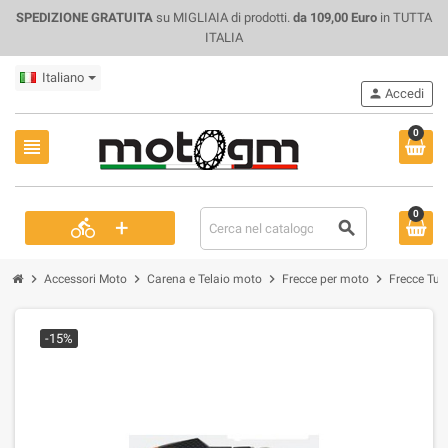
SPEDIZIONE GRATUITA
su MIGLIAIA di prodotti.
da 109,00 Euro
in TUTTA
ITALIA
Italiano
person
Accedi
0
view_headline
0
+
directions_bike
search
chevron_right
chevron_right
chevron_right
chevron_right
Accessori Moto
Carena e Telaio moto
Frecce per moto
Frecce Tun
-15%