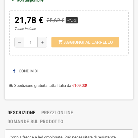
Non disponibile
21,78 €
25,62 €
-15%
Tasse incluse
shopping_cart
remove
add
AGGIUNGI AL CARRELLO
CONDIVIDI
Spedizione gratuita tutta Italia da
€109.00!
local_shipping
DESCRIZIONE
PREZZI ONLINE
DOMANDE SUL PRODOTTO
Coppia frecce a led omologate. Può necessitare di resistenze