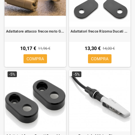
Adattatore attacco frecce moto Giapponesi per Suzuki/Yamaha connettore maschio
Adattatori frecce Rizoma Ducati Monster 1100/696/Streetfighter, Yamaha R1 02-, R6 03-, FZ1/FZ6, XJ6,FZ8, MT-10
10,17 €
13,30 €
11,96 €
14,00 €
COMPRA
COMPRA
-5%
-5%