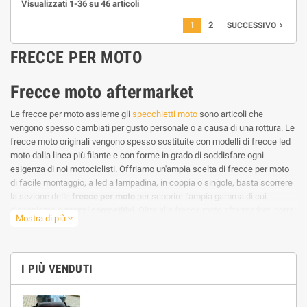
Visualizzati 1-36 su 46 articoli
1
2
navigate_next
SUCCESSIVO
FRECCE PER MOTO
Frecce moto aftermarket
Le frecce per moto assieme gli
specchietti moto
sono articoli che
vengono spesso cambiati per gusto personale o a causa di una rottura. Le
frecce moto originali vengono spesso sostituite con modelli di frecce led
moto dalla linea più filante e con forme in grado di soddisfare ogni
esigenza di noi motociclisti. Offriamo un'ampia scelta di frecce per moto
di facile montaggio, a led a lampadina, in coppia o singole, basta scorrere
la sezione delle
frecce per moto
per scoprire l'ampia gamma di cui
disponiamo a
prezzi competitivi
. Oltre alle frecce moto aftermarket, potrai
Mostra di più
expand_more
scegliere molti altri
accessori per moto
come i
portatarga moto
i manubri e
manopole per moto
e molto altro, tutto a prezzi
outlet
I PIÙ VENDUTI