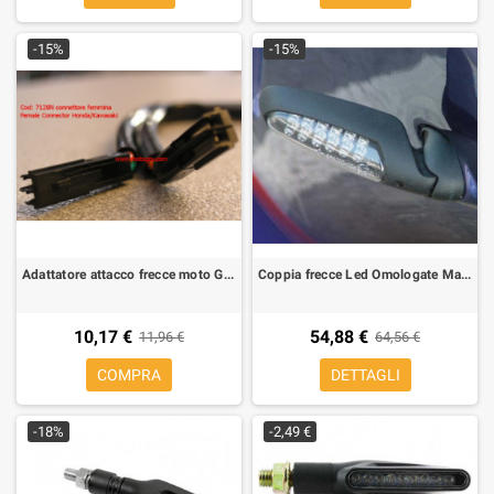
-15%
-15%
Adattatore attacco frecce moto Giapponesi per Honda/kawasaki connettore Femmina
Coppia frecce Led Omologate MadDoctor, orientabili 3 posizioni
10,17 €
54,88 €
11,96 €
64,56 €
COMPRA
DETTAGLI
-18%
-2,49 €