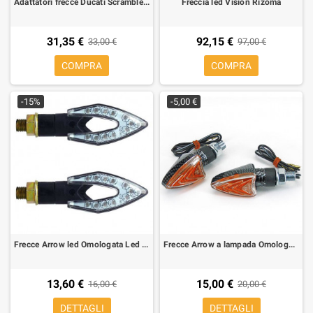
Adattatori frecce Ducati Scrambler Rizoma FR231B
Freccia led Vision Rizoma
31,35 €
92,15 €
33,00 €
97,00 €
COMPRA
COMPRA
-15%
-5,00 €
Frecce Arrow led Omologata Led in ABS, nere (2 pezzi)
Frecce Arrow a lampada Omologate gambo corto carbon look (2 pezzi)
13,60 €
15,00 €
16,00 €
20,00 €
DETTAGLI
DETTAGLI