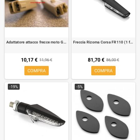
Adattatore attacco frecce moto Giapponesi per Honda/Yamaha connettore maschio
Freccia Rizoma Corsa FR110 (1 freccia)
10,17 €
81,70 €
11,96 €
86,00 €
COMPRA
COMPRA
-19%
-5%