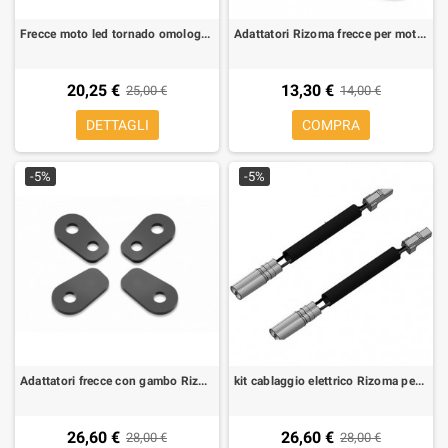
Frecce moto led tornado omologate
Adattatori Rizoma frecce per moto FR216B per Honda, Kawasaki ER-6N 09-, Ducati 1199 Panigale (4 pz per 2 frecce)
20,25 €
13,30 €
25,00 €
14,00 €
DETTAGLI
COMPRA
-5%
-5%
Adattatori frecce con gambo Rizoma per Kawasaki Z 800 (1 kit per 2 frecce)
kit cablaggio elettrico Rizoma per frecce aftermarket per MV Augusta Brutale 675, 800,990 R, 1090 RR, F3 675
26,60 €
26,60 €
28,00 €
28,00 €