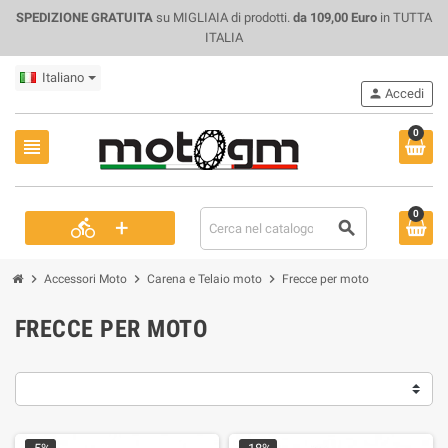
SPEDIZIONE GRATUITA
su MIGLIAIA di prodotti.
da 109,00 Euro
in TUTTA
ITALIA
Italiano
person
Accedi
0
view_headline
0
+
directions_bike
search
chevron_right
chevron_right
chevron_right
Accessori Moto
Carena e Telaio moto
Frecce per moto
FRECCE PER MOTO