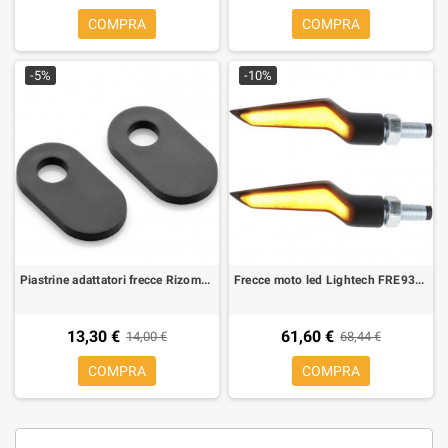
COMPRA
COMPRA
-5%
-10%
Piastrine adattatori frecce Rizoma FR217B Ducati monster 821 15-17, Monster 1200 , Monster 1200 R/S, Supersport, Triumph, Buell
Frecce moto led Lightech FRE931 coppia omologate
13,30 €
61,60 €
14,00 €
68,44 €
COMPRA
COMPRA