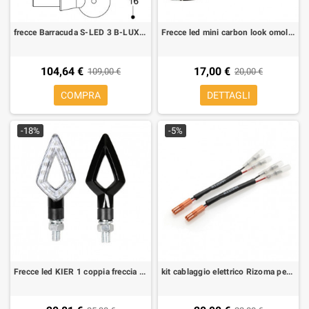
frecce Barracuda S-LED 3 B-LUX Barracuda (coppia)
Frecce led mini carbon look omologate
104,64 €
17,00 €
109,00 €
20,00 €
COMPRA
DETTAGLI
-18%
-5%
Frecce led KIER 1 coppia freccia led
kit cablaggio elettrico Rizoma per frecce non originali aftermarket per Yamaha MT-07, MT-09