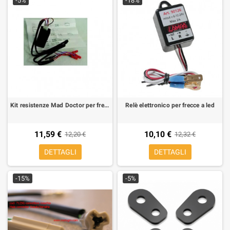
-5%
-18%
Kit resistenze Mad Doctor per frecce a Led
Relè elettronico per frecce a led
11,59 €
10,10 €
12,20 €
12,32 €
DETTAGLI
DETTAGLI
-15%
-5%