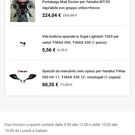
Portatarga Mad Doctor per Yamaha MT-03
regolabile con gruppo ottico+frecce
224,04 €
233,38 €
Vite bullone speciale in Ergal Lightech 1024 per
carter T-MAX 500, T-MAX 530 (1 pezzo)
5,56 €
6,18 €
Specchi da manubrio nero opaco per Yamaha T-Max
500 04-11, T-MAX 530 12- omologati (1 coppia)
60,35 €
71,00 €
Puoi trovarci a questi contatti dalle 9.00 alle 12.00 e dalle 15.00 alle
19.00 da Lunedi a Sabato.