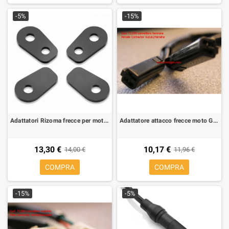
-5%
-15%
Adattatori Rizoma frecce per moto FR221B per BMW K 1300 R, S 1000 RR, R 1200 GS 13-, R Nine T (4 pz per 2 frecce)
Adattatore attacco frecce moto Giapponesi per Suzuki/Yamaha connettore femmina
13,30 €
10,17 €
14,00 €
11,96 €
COMPRA
COMPRA
-15%
-5%