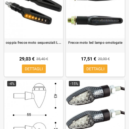
coppia frecce moto sequenziali Lampa Glory SQ
Frecce moto led lampo omologate
29,03 €
17,51 €
35,40 €
20,00 €
DETTAGLI
DETTAGLI
-4%
-15%