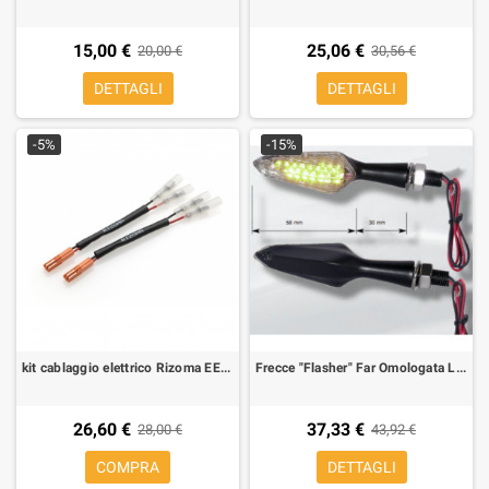
15,00 €
25,06 €
20,00 €
30,56 €
DETTAGLI
DETTAGLI
-5%
-15%
kit cablaggio elettrico Rizoma EE079H per frecce aftermarket Ducati
Frecce "Flasher" Far Omologata Led in alluminio nere (2 pezzi)
26,60 €
37,33 €
28,00 €
43,92 €
COMPRA
DETTAGLI