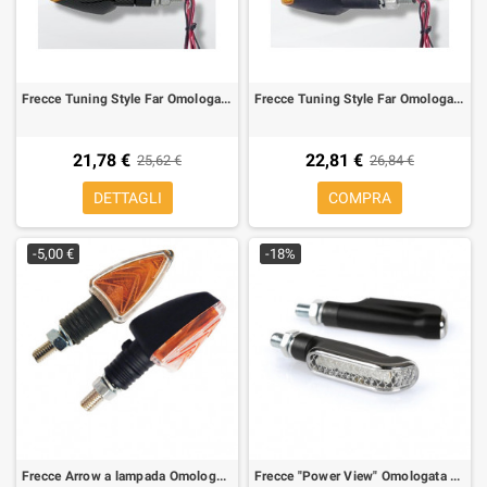
Frecce Tuning Style Far Omologata Led Carbon(2 pezzi)
Frecce Tuning Style Far Omologata Led (2 pezzi)
21,78 €
22,81 €
25,62 €
26,84 €
DETTAGLI
COMPRA
-5,00 €
-18%
Frecce Arrow a lampada Omologate gambo corto nera opaca (2 pezzi)
Frecce "Power View" Omologata Led in ABS + luce stop (2 pezzi)