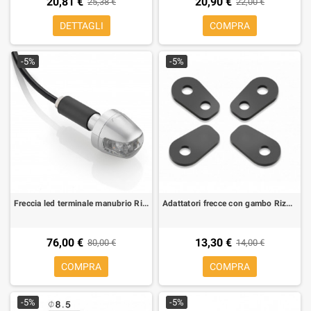
20,81 €
20,90 €
25,38 €
22,00 €
DETTAGLI
COMPRA
-5%
-5%
Freccia led terminale manubrio Rizoma Sguardo
Adattatori frecce con gambo Rizoma per MV Agusta Brutale 800 (1 kit per 2 frecce)
76,00 €
13,30 €
80,00 €
14,00 €
COMPRA
COMPRA
-5%
-5%