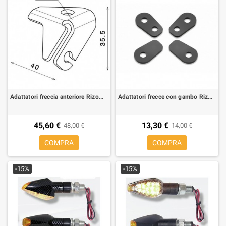
Adattatori freccia anteriore Rizoma universali (1 kit per 2 frecce)
Adattatori frecce con gambo Rizoma per Triumph, Ducati Monster 821 (1 kit per 2 frecce)
45,60 €
13,30 €
48,00 €
14,00 €
COMPRA
COMPRA
-15%
-15%