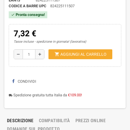
EAN13
824225111507
CODICE A BARRE UPC
824225111507
Pronta consegna!
check
7,32 €
Tasse incluse
spedizione in giornata! (lavorativa)
shopping_cart
remove
add
AGGIUNGI AL CARRELLO
CONDIVIDI
Spedizione gratuita tutta Italia da
€109.00!
local_shipping
DESCRIZIONE
COMPATIBILITÀ
PREZZI ONLINE
DOMANDE SUL PRODOTTO