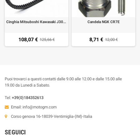
Cinghia Mitsuboshi Kawasaki J300, Kymco Downtown 300/350, people 300 GTI
Candela NGK CR7E
108,07 €
8,71 €
125,66 €
12,00 €
Puoi trovarci a questi contatti dalle 9.00 alle 12.00 e dalle 15.00 alle
19.00 da Lunedi a Sabato.
Tel:
+39(0)184352613
Email:
info@motogm.com
Corso genova 16-18039-Ventimiglia-(IM)-Italia
SEGUICI