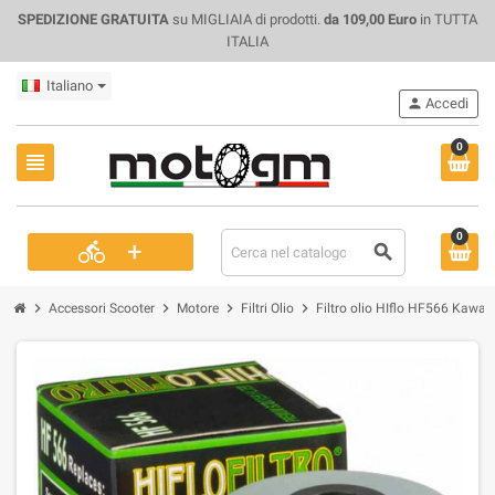
SPEDIZIONE GRATUITA
su MIGLIAIA di prodotti.
da 109,00 Euro
in TUTTA
ITALIA
Italiano
person
Accedi
0
view_headline
0
+
directions_bike
search
chevron_right
chevron_right
chevron_right
chevron_right
Accessori Scooter
Motore
Filtri Olio
Filtro olio HIflo HF566 Kaw