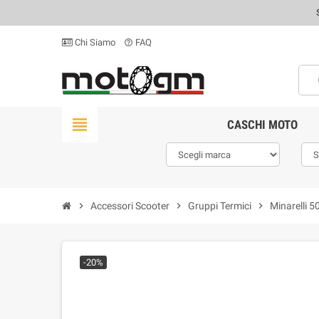
Chi Siamo
FAQ
help_outline
view_headline
CASCHI MOTO
chevron_right
Accessori Scooter
chevron_right
Gruppi Termici
chevron_right
Minarelli 
-20%