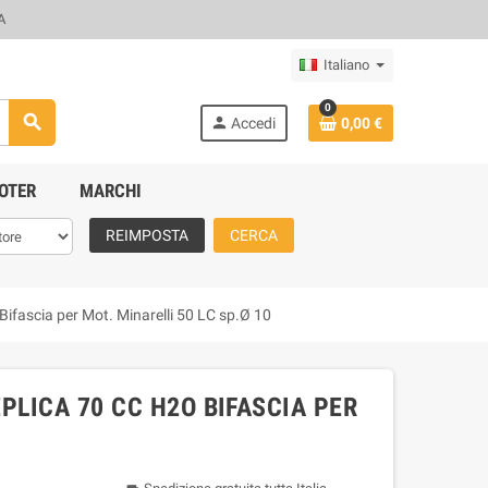
A
Italiano
0
search
person
Accedi
0,00 €
OTER
MARCHI
REIMPOSTA
CERCA
ifascia per Mot. Minarelli 50 LC sp.Ø 10
PLICA 70 CC H2O BIFASCIA PER