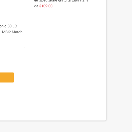
Spedizione gratuita tutta Italia
local_shipping
da
€109.00!
Sonic 50 LC
 C. MBK: Match