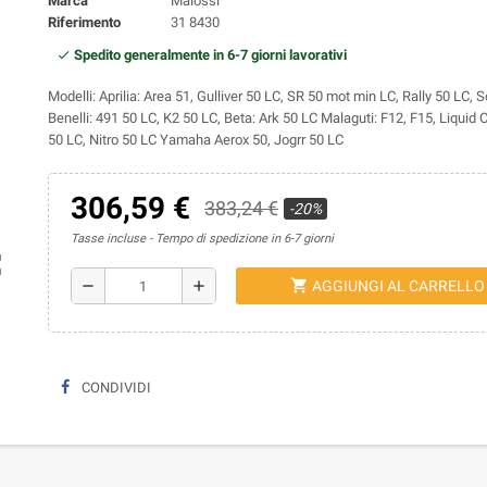
Marca
Malossi
Riferimento
31 8430
Spedito generalmente in 6-7 giorni lavorativi
Modelli: Aprilia: Area 51, Gulliver 50 LC, SR 50 mot min LC, Rally 50 LC, 
Benelli: 491 50 LC, K2 50 LC, Beta: Ark 50 LC Malaguti: F12, F15, Liquid
50 LC, Nitro 50 LC Yamaha Aerox 50, Jogrr 50 LC
306,59 €
383,24 €
-20%
Tasse incluse
Tempo di spedizione in 6-7 giorni
ap
shopping_cart
remove
add
AGGIUNGI AL CARRELLO
CONDIVIDI