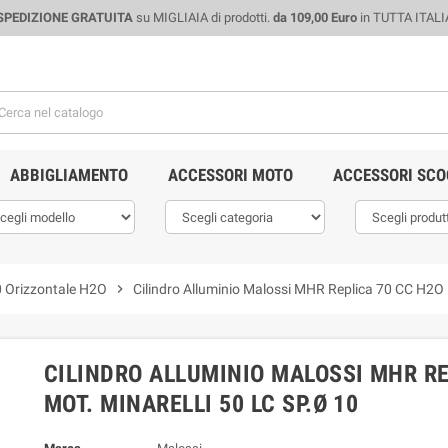
SPEDIZIONE GRATUITA
su MIGLIAIA di prodotti.
da 109,00 Euro
in TUTTA ITALI
ABBIGLIAMENTO
ACCESSORI MOTO
ACCESSORI SCO
50 Orizzontale H2O
chevron_right
Cilindro Alluminio Malossi MHR Replica 70 CC H2O B
CILINDRO ALLUMINIO MALOSSI MHR RE
MOT. MINARELLI 50 LC SP.Ø 10