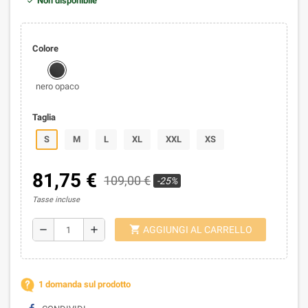
Non disponibile
Colore
nero opaco
Taglia
S
M
L
XL
XXL
XS
81,75 €
109,00 €
-25%
Tasse incluse
shopping_cart
remove
add
AGGIUNGI AL CARRELLO
1 domanda sul prodotto