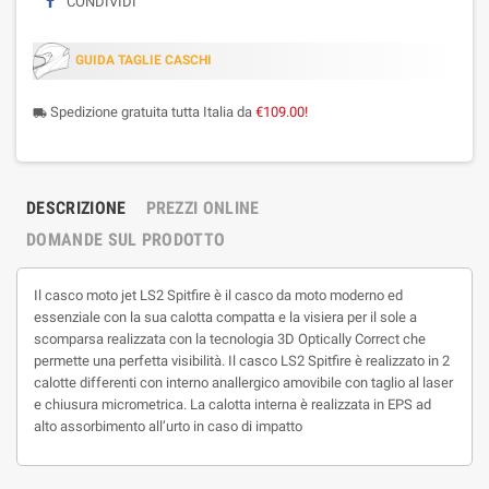
CONDIVIDI
GUIDA TAGLIE CASCHI
Spedizione gratuita tutta Italia da
€109.00!
local_shipping
DESCRIZIONE
PREZZI ONLINE
DOMANDE SUL PRODOTTO
Il casco moto jet LS2 Spitfire è il casco da moto moderno ed
essenziale con la sua calotta compatta e la visiera per il sole a
scomparsa realizzata con la tecnologia 3D Optically Correct che
permette una perfetta visibilità. Il casco LS2 Spitfire è realizzato in 2
calotte differenti con interno anallergico amovibile con taglio al laser
e chiusura micrometrica. La calotta interna è realizzata in EPS ad
alto assorbimento all’urto in caso di impatto