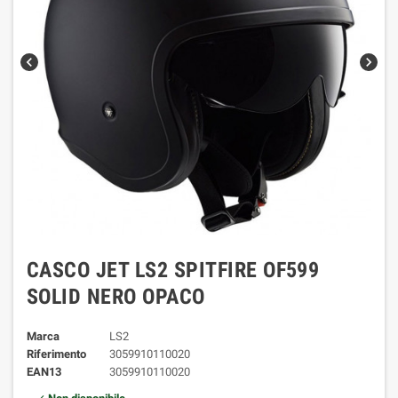
chevron_left
chevron_right
CASCO JET LS2 SPITFIRE OF599
SOLID NERO OPACO
Marca
LS2
Riferimento
3059910110020
EAN13
3059910110020