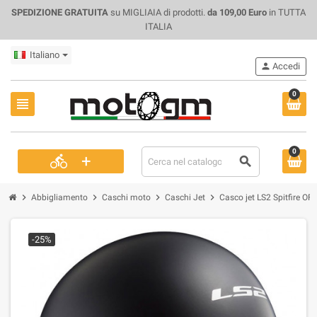
SPEDIZIONE GRATUITA
su MIGLIAIA di prodotti.
da 109,00 Euro
in TUTTA
ITALIA
Italiano
person
Accedi
0
view_headline
0
+
directions_bike
search
chevron_right
chevron_right
chevron_right
chevron_right
Abbigliamento
Caschi moto
Caschi Jet
Casco jet LS2 Spitfire OF
-25%