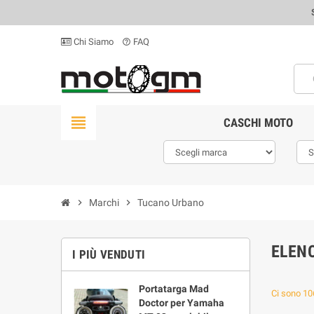
Chi Siamo
FAQ
help_outline
view_headline
CASCHI MOTO
chevron_right
Marchi
chevron_right
Tucano Urbano
ELEN
I PIÙ VENDUTI
Portatarga Mad
Ci sono 106
Doctor per Yamaha