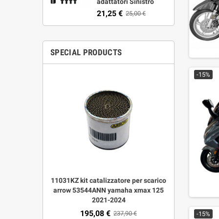
adattatori Sinistro
21,25 €
25,00 €
SPECIAL PRODUCTS
-15%
le corto
11031KZ kit catalizzatore per scarico
53544ANN s
Multistrada
arrow 53544ANN yamaha xmax 125
urban dark
mologato
2021-2024
195,08 €
422
00 €
237,90 €
-15%