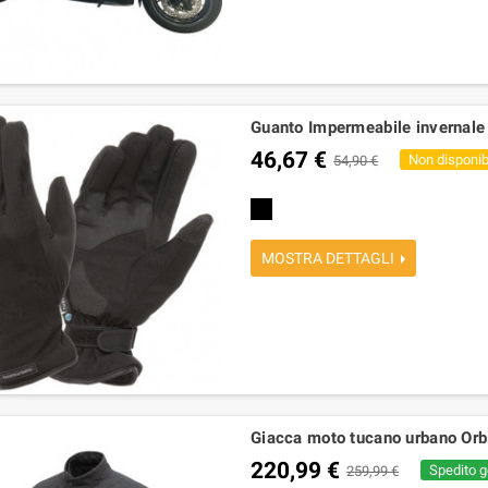
Guanto Impermeabile invernal
46,67 €
Non disponib
54,90 €
Nero
MOSTRA DETTAGLI
Giacca moto tucano urbano Or
220,99 €
Spedito g
259,99 €