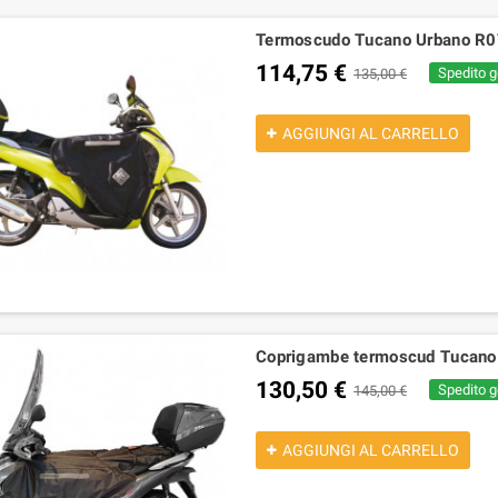
Termoscudo Tucano Urbano R0
114,75 €
Spedito g
135,00 €
AGGIUNGI AL CARRELLO
Coprigambe termoscud Tucano
130,50 €
Spedito g
145,00 €
AGGIUNGI AL CARRELLO