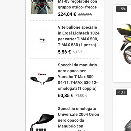
MT-03 regolabile con
gruppo ottico+frecce
-15%
224,04 €
233,38 €
Vite bullone speciale
in Ergal Lightech 1024
per carter T-MAX 500,
T-MAX 530 (1 pezzo)
5,56 €
6,18 €
Specchi da manubrio
nero opaco per
Yamaha T-Max 500
04-11, T-MAX 530 12-
omologati (1 coppia)
-10%
60,35 €
71,00 €
Specchio omologato
Universale 2004 Orion
nero opaco da
Manubrio con