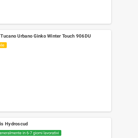
e Tucano Urbano Ginko Winter Touch 906DU
ile
bis Hydroscud
eneralmente in 6-7 giorni lavorativi