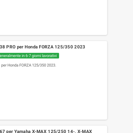
238 PRO per Honda FORZA 125/350 2023
eneralmente in 6-7 giorni lavorativi
 per Honda FORZA 125/350 2023.
031KZ kit catalizzatore per scarico
rrow 53544ANN yamaha xmax 125
2021-2024
195,08 €
237,90 €
167 per Yamaha X-MAX 125/250 14-, X-MAX