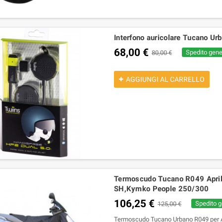
Interfono auricolare Tucano Ur
68,00 €
Spedito gener
80,00 €
AGGIUNGI AL CARRELLO
Termoscudo Tucano R049 April
SH,Kymko People 250/300
106,25 €
Spedito g
125,00 €
Termoscudo Tucano Urbano R049 per Ap