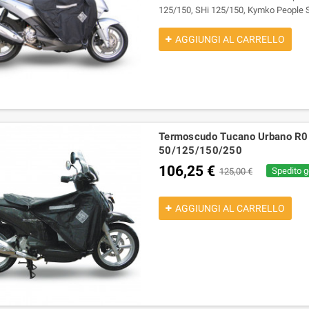
125/150, SHi 125/150, Kymko People S
AGGIUNGI AL CARRELLO
Termoscudo Tucano Urbano R01
50/125/150/250
106,25 €
Spedito g
125,00 €
AGGIUNGI AL CARRELLO