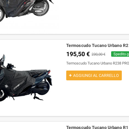
Termoscudo Tucano Urbano R
195,50 €
Spedito g
230,00 €
Termoscudo Tucano Urbano R238 PRO
AGGIUNGI AL CARRELLO
carico completo arrow
96480711A terminale corto
11
 per Yamaha xmax 125
termignoni per Ducati Multistrada
a
2021-2024
1200 2015-2017 omologato
,17 €
620,50 €
514,84 €
850,00 €
Termoscudo Tucano Urbano R