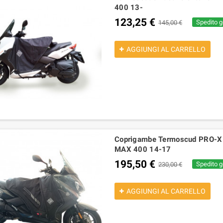
400 13-
123,25 €
Spedito g
145,00 €
AGGIUNGI AL CARRELLO
Coprigambe Termoscud PRO-X
MAX 400 14-17
195,50 €
Spedito g
230,00 €
AGGIUNGI AL CARRELLO