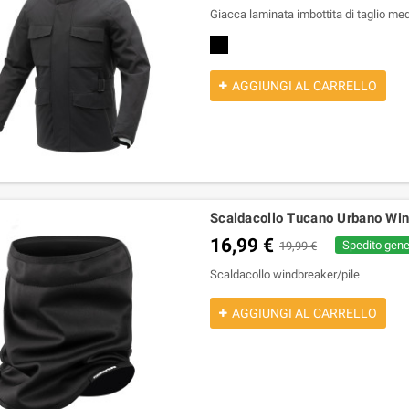
Giacca laminata imbottita di taglio med
nero
AGGIUNGI AL CARRELLO
Scaldacollo Tucano Urbano Win
16,99 €
Spedito gener
19,99 €
Scaldacollo windbreaker/pile
AGGIUNGI AL CARRELLO