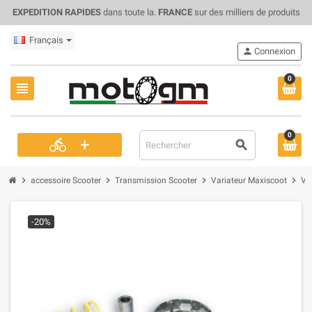
EXPEDITION RAPIDES
dans toute la.
FRANCE
sur des milliers de produits
Français
person
Connexion
0
view_headline
0
+
directions_bike
search
chevron_right
chevron_right
chevron_right
chevron_right
accessoire Scooter
Transmission Scooter
Variateur Maxiscoot
Va
-20%