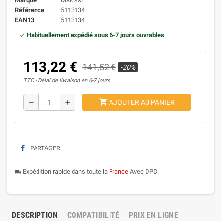
Marque
Malossi
Référence
5113134
EAN13
5113134
Habituellement expédié sous 6-7 jours ouvrables
113,22 €
141,52 €
-20%
TTC
Délai de livraison en 6-7 jours
shopping_cart
remove
add
AJOUTER AU PANIER
PARTAGER
Expédition rapide dans toute la
France
Avec DPD.
local_shipping
DESCRIPTION
COMPATIBILITÉ
PRIX EN LIGNE