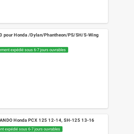
000 pour Honda /Dylan/Phantheon/PS/SH/S-Wing
ement expédié sous 6-7 jours ouvrables
ANDO Honda PCX 125 12-14, SH-125 13-16
nt expédié sous 6-7 jours ouvrables