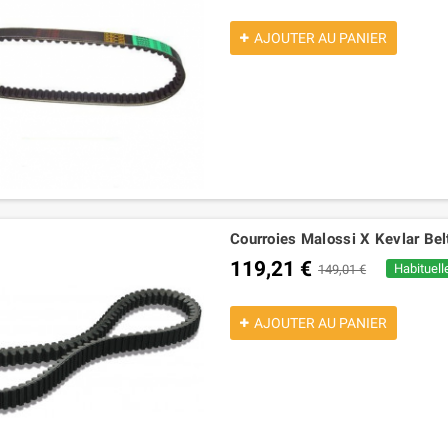
AJOUTER AU PANIER
Courroies Malossi X Kevlar Be
119,21 €
Habituell
149,01 €
AJOUTER AU PANIER