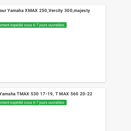
pour Yamaha XMAX 250,Vercity 300,majesty
ement expédié sous 6-7 jours ouvrables
VO Yamaha TMAX 530 17-19, T MAX 560 20-22
ement expédié sous 6-7 jours ouvrables