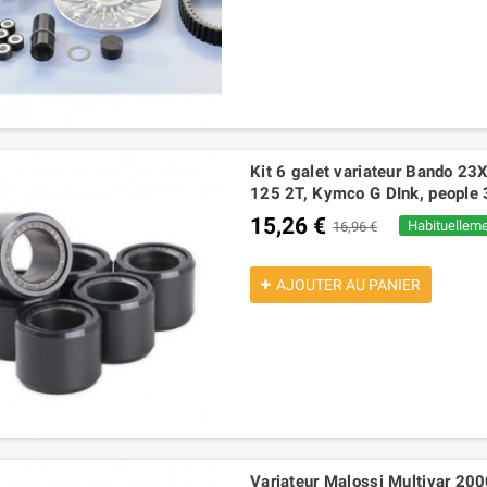
Kit 6 galet variateur Bando 2
125 2T, Kymco G DInk, people
15,26 €
Habituelleme
16,96 €
AJOUTER AU PANIER
11031KZ kit Catalyseur pour
,82 €
2,27 €
ECHAPPEMENT arrow 53544ANN
yamaha xmax 125 2021-2024
Variateur Malossi Multivar 200