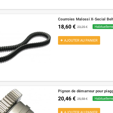
Courroies Malossi X-Secial Be
18,60 €
Habituelleme
23,25 €
AJOUTER AU PANIER
Pignon de démarreur pour piag
20,46 €
Habituelleme
25,58 €
AJOUTER AU PANIER