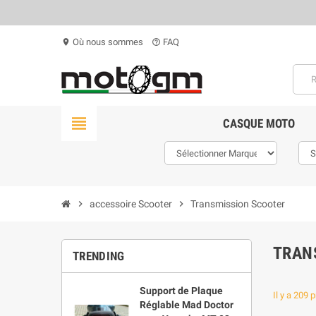
Où nous sommes
FAQ
location_on
help_outline
view_headline
CASQUE MOTO
chevron_right
accessoire Scooter
chevron_right
Transmission Scooter
TRAN
TRENDING
Support de Plaque
Il y a 209 
Réglable Mad Doctor