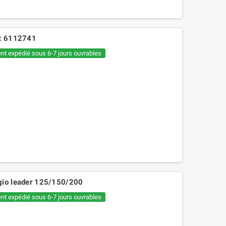
lt 6112741
nt expédié sous 6-7 jours ouvrables
gio leader 125/150/200
nt expédié sous 6-7 jours ouvrables