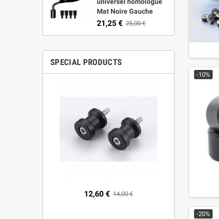
universel homologué
Mat Noire Gauche
21,25 €
25,00 €
SPECIAL PRODUCTS
-10%
seur pour
12,60 €
1
14,00 €
 53544ANN
021-2024
-20%