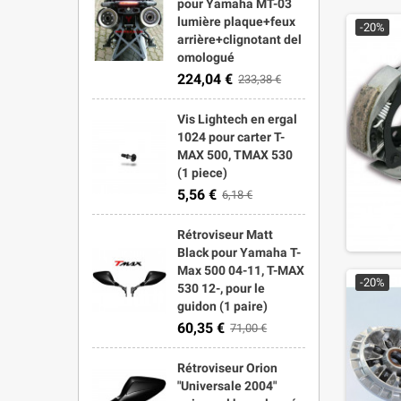
pour Yamaha MT-03
lumière plaque+feux
-20%
arrière+clignotant del
omologué
224,04 €
233,38 €
Vis Lightech en ergal
1024 pour carter T-
MAX 500, TMAX 530
(1 piece)
5,56 €
6,18 €
Rétroviseur Matt
Black pour Yamaha T-
Max 500 04-11, T-MAX
-20%
530 12-, pour le
guidon (1 paire)
60,35 €
71,00 €
Rétroviseur Orion
"Universale 2004"