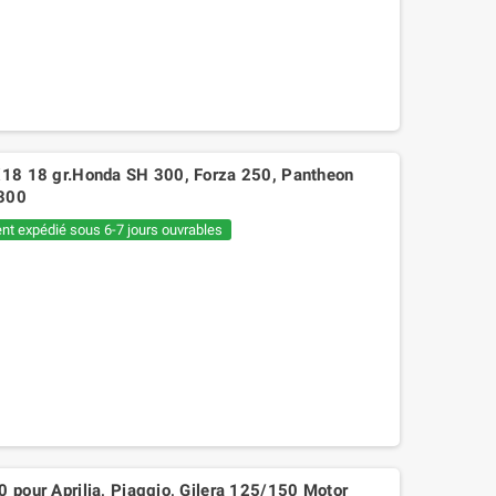
3X18 18 gr.Honda SH 300, Forza 250, Pantheon
 300
nt expédié sous 6-7 jours ouvrables
12,60 €
14,00 €
0 pour Aprilia, Piaggio, Gilera 125/150 Motor