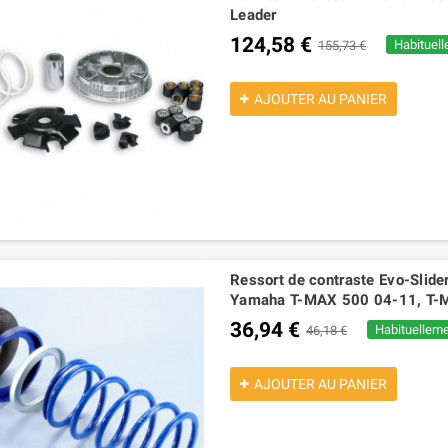
195,08 €
237,90 €
Leader
124,58 €
Habituell
155,73 €
AJOUTER AU PANIER
Ressort de contraste Evo-Slider 
Yamaha T-MAX 500 04-11, T-
36,94 €
Habituelleme
46,18 €
AJOUTER AU PANIER