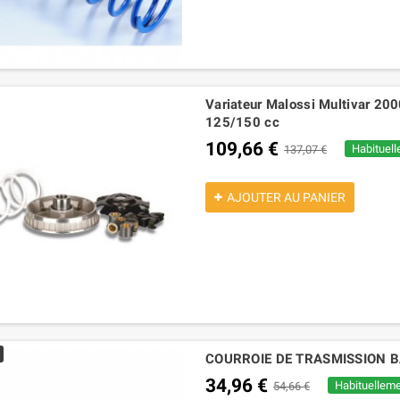
Variateur Malossi Multivar 2
125/150 cc
109,66 €
Habituell
137,07 €
AJOUTER AU PANIER
COURROIE DE TRASMISSION B
34,96 €
Habituelleme
54,66 €