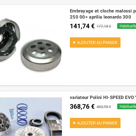
Embrayage et cloche malossi 
250 00> aprilia leonardo 300
141,74 €
Habituell
177,18 €
AJOUTER AU PANIER
variateur Polini HI-SPEED E
368,76 €
Habituell
460,95 €
AJOUTER AU PANIER