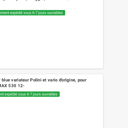
ement expédié sous 6-7 jours ouvrables
blue variateur Polini et vario d'origine, pour
MAX 530 12-
nt expédié sous 6-7 jours ouvrables