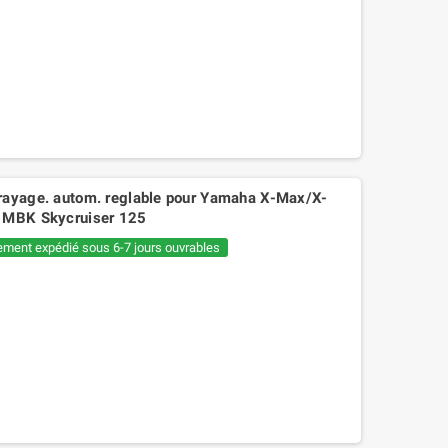
rayage. autom. reglable pour Yamaha X-Max/X-
, MBK Skycruiser 125
ement expédié sous 6-7 jours ouvrables