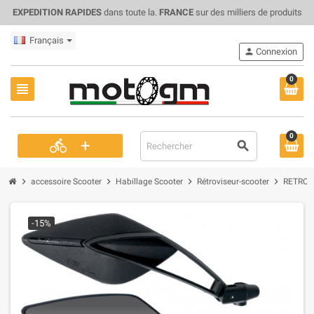
EXPEDITION RAPIDES
dans toute la.
FRANCE
sur des milliers de produits
Français
person
Connexion
0
view_headline
0
+
directions_bike
search
chevron_right
chevron_right
chevron_right
chevron_right
accessoire Scooter
Habillage Scooter
Rétroviseur-scooter
RETROV
-15%