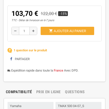
103,70 €
122,00 €
-15%
TTC
Délai de livraison en 6-7 jours
shopping_cart
remove
add
AJOUTER AU PANIER
1 question sur le produit
PARTAGER
Expédition rapide dans toute la
France
Avec DPD.
local_shipping
COMPATIBILITÉ
PRIX EN LIGNE
QUESTIONS
Yamaha
TMAX 500 04-07_S