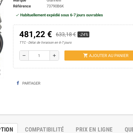
Marque
Giannelli
Référence
73790B6K
Habituellement expédié sous 6-7 jours ouvrables
481,22 €
633,18 €
-24%
TTC
Délai de livraison en 6-7 jours
shopping_cart
remove
add
AJOUTER AU PANIER
ap
PARTAGER
PTION
COMPATIBILITÉ
PRIX EN LIGNE
QU