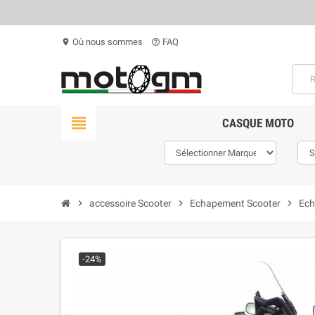
Où nous sommes
FAQ
location_on
help_outline
view_headline
CASQUE MOTO
chevron_right
accessoire Scooter
chevron_right
Echapement Scooter
chevron_right
Ech
-24%