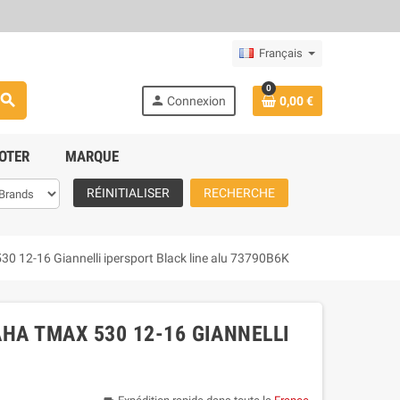
Français
0
search
person
Connexion
0,00 €
OTER
MARQUE
RÉINITIALISER
RECHERCHE
2-16 Giannelli ipersport Black line alu 73790B6K
A TMAX 530 12-16 GIANNELLI