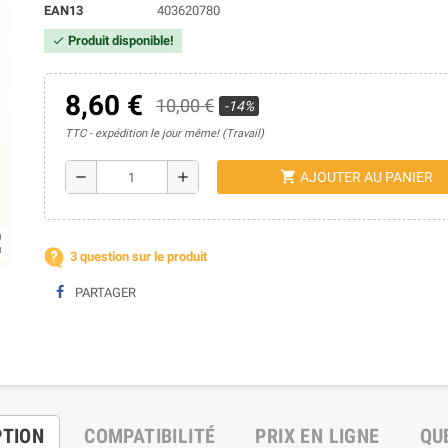
EAN13
403620780
Produit disponible!
check
8,60 €
10,00 €
-14%
TTC
expédition le jour même! (Travail)
shopping_cart
remove
add
AJOUTER AU PANIER
ap
3 question sur le produit
PARTAGER
PTION
COMPATIBILITÉ
PRIX EN LIGNE
QU