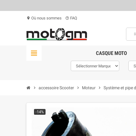
Où nous sommes
FAQ
location_on
help_outline
view_headline
CASQUE MOTO
chevron_right
accessoire Scooter
chevron_right
Moteur
chevron_right
Système et pipe 
-14%