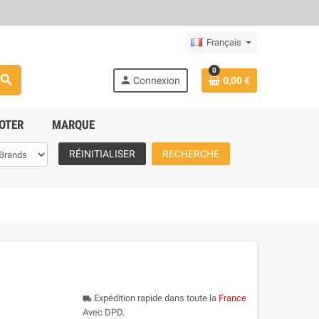
Français
0
search
person
Connexion
0,00 €
OTER
MARQUE
RÉINITIALISER
RECHERCHE
Expédition rapide dans toute la
France
local_shipping
Avec DPD.