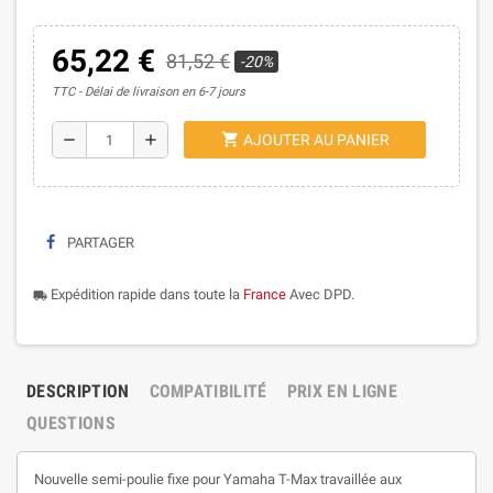
65,22 €
81,52 €
-20%
TTC
Délai de livraison en 6-7 jours
shopping_cart
remove
add
AJOUTER AU PANIER
PARTAGER
Expédition rapide dans toute la
France
Avec DPD.
local_shipping
DESCRIPTION
COMPATIBILITÉ
PRIX EN LIGNE
QUESTIONS
Nouvelle semi-poulie fixe pour Yamaha T-Max travaillée aux