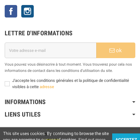
Facebook
Instagram
LETTRE D'INFORMATIONS
ok
Vous pouvez vous désinscrire à tout moment. Vous trouverez pour cela nos
informations de contact dans les conditions d'utilisation du site.
J'accepte les conditions générales et la politique de confidentialité
visibles à cette
adresse
INFORMATIONS
LIENS UTILES
This site uses cookies. By continuing to browse the site
Copyright © 2025
Motogm.com
|
you are agreeing to our use of cookies.
Find out more
ACCEPTEZ