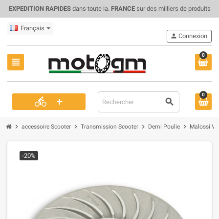
EXPEDITION RAPIDES
dans toute la.
FRANCE
sur des milliers de produits
Français
person
Connexion
0
view_headline
0
+
directions_bike
search
chevron_right
chevron_right
chevron_right
chevron_right
accessoire Scooter
Transmission Scooter
Demi Poulie
Malossi V
-20%