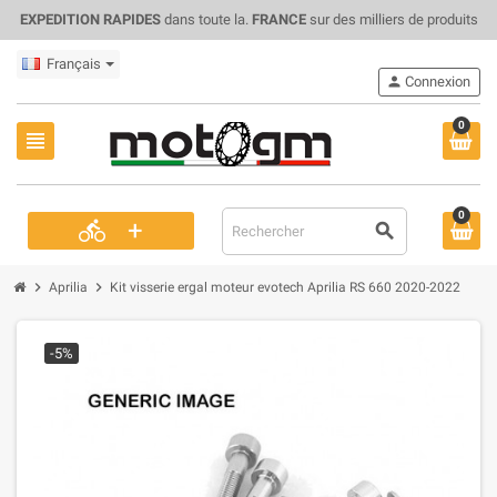
EXPEDITION RAPIDES
dans toute la.
FRANCE
sur des milliers de produits
Français
person
Connexion
0
view_headline
0
+
directions_bike
search
chevron_right
chevron_right
Aprilia
Kit visserie ergal moteur evotech Aprilia RS 660 2020-2022
-5%