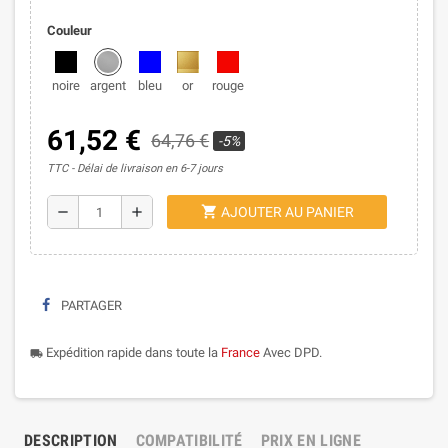
Couleur
noire
argent
bleu
or
rouge
61,52 €
64,76 €
-5%
TTC
Délai de livraison en 6-7 jours
shopping_cart
remove
add
AJOUTER AU PANIER
PARTAGER
Expédition rapide dans toute la
France
Avec DPD.
local_shipping
DESCRIPTION
COMPATIBILITÉ
PRIX EN LIGNE