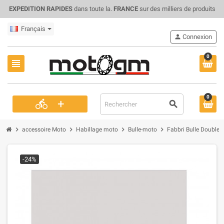
EXPEDITION RAPIDES
dans toute la.
FRANCE
sur des milliers de produits
Français
person
Connexion
0
view_headline
0
+
directions_bike
search
chevron_right
chevron_right
chevron_right
chevron_right
accessoire Moto
Habillage moto
Bulle-moto
Fabbri Bulle Double
-24%