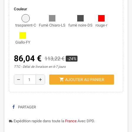
Couleur
trasparent-C
Fumè Chiaro-LS
fumè noire-DS
rouge-r
Giallo-FY
86,04 €
113,22 €
-24%
TTC
Délai de livraison en 6-7 jours
shopping_cart
remove
add
AJOUTER AU PANIER
PARTAGER
Expédition rapide dans toute la
France
Avec DPD.
local_shipping