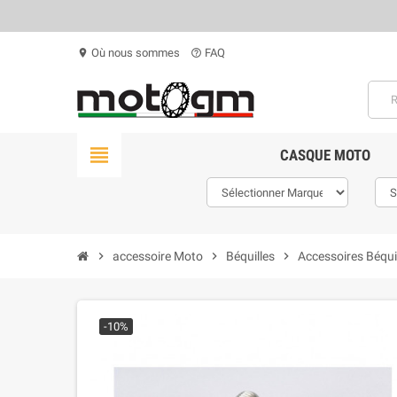
Où nous sommes
FAQ
location_on
help_outline
view_headline
CASQUE MOTO
chevron_right
accessoire Moto
chevron_right
Béquilles
chevron_right
Accessoires Béqui
-10%