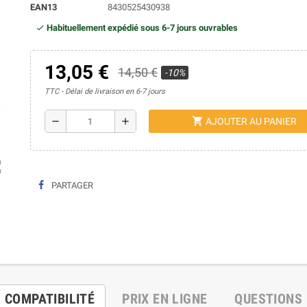
EAN13
8430525430938
Habituellement expédié sous 6-7 jours ouvrables
13,05 €
14,50 €
-10%
TTC
Délai de livraison en 6-7 jours
shopping_cart
remove
add
AJOUTER AU PANIER
ap
PARTAGER
COMPATIBILITÉ
PRIX EN LIGNE
QUESTIONS