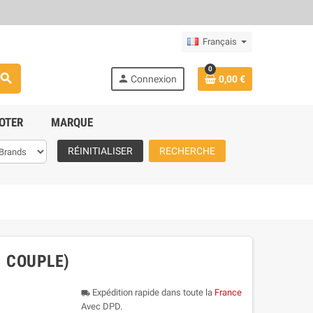
Français
0
search
person
Connexion
0,00 €
OTER
MARQUE
RÉINITIALISER
RECHERCHE
1 COUPLE)
Expédition rapide dans toute la
France
local_shipping
Avec DPD.