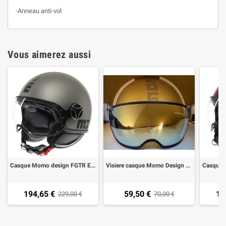
-Anneau anti-vol
Vous aimerez aussi
Casque Momo design FGTR EVO titane frost noire E2206
Visiere casque Momo Design 2024 Gold or
194,65 €
59,50 €
19
229,00 €
70,00 €