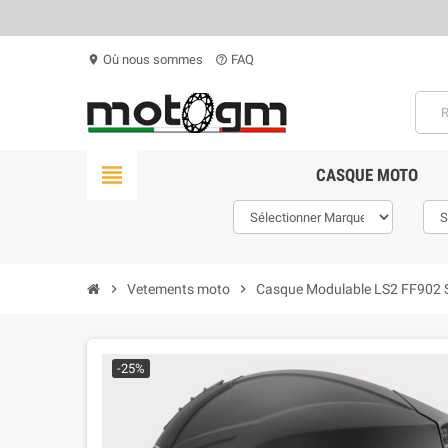
Où nous sommes
FAQ
location_on
help_outline
view_headline
CASQUE MOTO
chevron_right
Vetements moto
chevron_right
Casque Modulable LS2 FF902 Sc
-25%