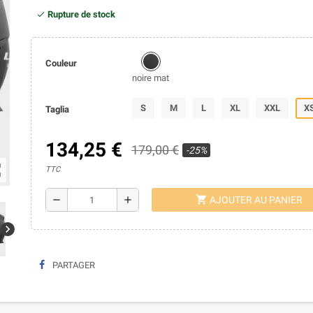
Rupture de stock
Couleur
noire mat
S
M
L
XL
XXL
X
Taglia
134,25 €
179,00 €
-25%
ap
TTC
shopping_cart
remove
add
AJOUTER AU PANIER
chevron_right
PARTAGER