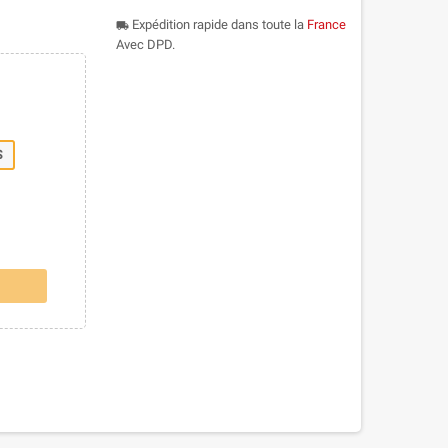
Expédition rapide dans toute la
France
local_shipping
Avec DPD.
S