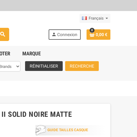
Français
0
search
person
Connexion
0,00 €
OTER
MARQUE
RÉINITIALISER
RECHERCHE
II SOLID NOIRE MATTE
GUIDE TAILLES CASQUE