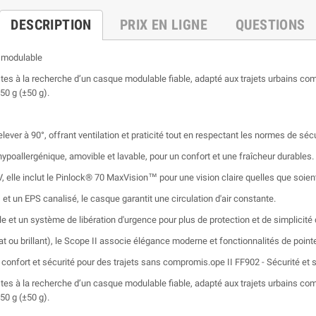
DESCRIPTION
PRIX EN LIGNE
QUESTIONS
e modulable
stes à la recherche d’un casque modulable fiable, adapté aux trajets urbains c
50 g (±50 g).
ever à 90°, offrant ventilation et praticité tout en respectant les normes de sé
hypoallergénique, amovible et lavable, pour un confort et une fraîcheur durables.
V, elle inclut le Pinlock® 70 MaxVision™ pour une vision claire quelles que soient
 et un EPS canalisé, le casque garantit une circulation d'air constante.
 et un système de libération d'urgence pour plus de protection et de simplicité d'
t ou brillant), le Scope II associe élégance moderne et fonctionnalités de pointe 
, confort et sécurité pour des trajets sans compromis.ope II FF902 - Sécurité et 
stes à la recherche d’un casque modulable fiable, adapté aux trajets urbains c
50 g (±50 g).