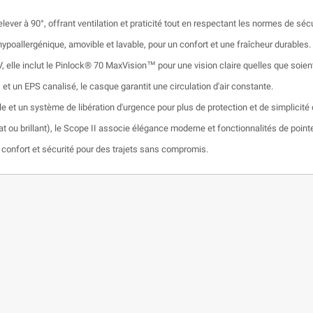
ever à 90°, offrant ventilation et praticité tout en respectant les normes de sé
hypoallergénique, amovible et lavable, pour un confort et une fraîcheur durables.
V, elle inclut le Pinlock® 70 MaxVision™ pour une vision claire quelles que soient
 et un EPS canalisé, le casque garantit une circulation d'air constante.
 et un système de libération d'urgence pour plus de protection et de simplicité d'
t ou brillant), le Scope II associe élégance moderne et fonctionnalités de pointe 
, confort et sécurité pour des trajets sans compromis.