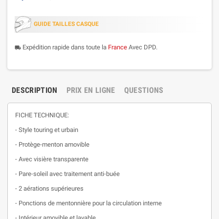
GUIDE TAILLES CASQUE
Expédition rapide dans toute la
France
Avec DPD.
local_shipping
DESCRIPTION
PRIX EN LIGNE
QUESTIONS
FICHE TECHNIQUE:
- Style touring et urbain
- Protège-menton amovible
- Avec visière transparente
- Pare-soleil avec traitement anti-buée
- 2 aérations supérieures
- Ponctions de mentonnière pour la circulation interne
- Intérieur amovible et lavable