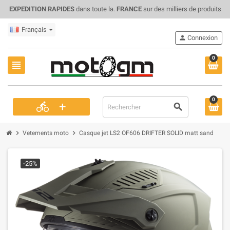
EXPEDITION RAPIDES
dans toute la.
FRANCE
sur des milliers de produits
Français
person
Connexion
0
view_headline
0
+
directions_bike
search
chevron_right
chevron_right
Vetements moto
Casque jet LS2 OF606 DRIFTER SOLID matt sand
-25%