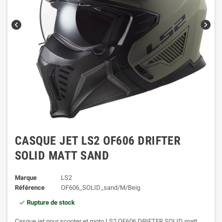
chevron_left
chevron_right
CASQUE JET LS2 OF606 DRIFTER
SOLID MATT SAND
Marque
LS2
Référence
OF606_SOLID_sand/M/Beig
Rupture de stock
Casque jet pour scooter et moto LS2 OF606 DRIFTER SOLID matt