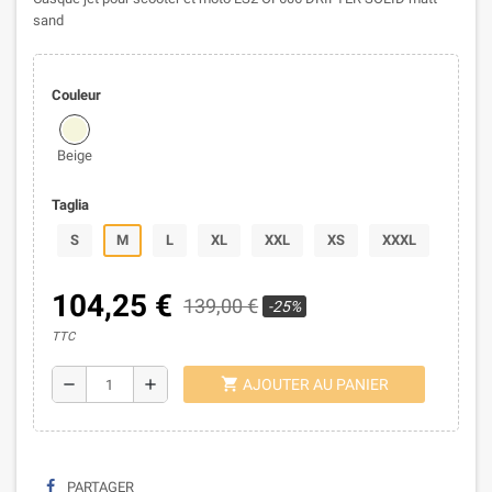
sand
Couleur
Beige
Taglia
S
M
L
XL
XXL
XS
XXXL
104,25 €
139,00 €
-25%
TTC
shopping_cart
remove
add
AJOUTER AU PANIER
PARTAGER