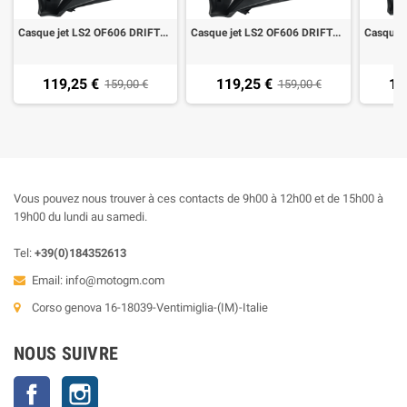
Casque jet LS2 OF606 DRIFTER DEVOR MATT BLACK H-V YELLOW
Casque jet LS2 OF606 DRIFTER DEVOR MATT SILVER TITANIUM RED
119,25 €
119,25 €
11
159,00 €
159,00 €
Vous pouvez nous trouver à ces contacts de 9h00 à 12h00 et de 15h00 à
19h00 du lundi au samedi.
Tel:
+39(0)184352613
Email:
info@motogm.com
Corso genova 16-18039-Ventimiglia-(IM)-Italie
NOUS SUIVRE
Facebook
Instagram