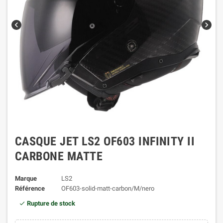
chevron_left
chevron_right
CASQUE JET LS2 OF603 INFINITY II
CARBONE MATTE
Marque
LS2
Référence
OF603-solid-matt-carbon/M/nero
Rupture de stock