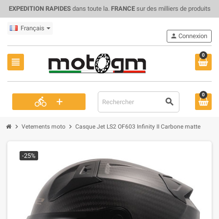
EXPEDITION RAPIDES
dans toute la.
FRANCE
sur des milliers de produits
Français
person
Connexion
0
view_headline
0
+
directions_bike
search
chevron_right
chevron_right
Vetements moto
Casque Jet LS2 OF603 Infinity II Carbone matte
-25%