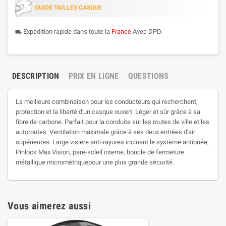
GUIDE TAILLES CASQUE
Expédition rapide dans toute la
France
Avec DPD.
local_shipping
DESCRIPTION
PRIX EN LIGNE
QUESTIONS
La meilleure combinaison pour les conducteurs qui recherchent,
protection et la liberté d'un casque ouvert. Léger et sûr grâce à sa
fibre de carbone. Parfait pour la conduite sur les routes de ville et les
autoroutes. Ventilation maximale grâce à ses deux entrées d'air
supérieures. Large visière anti-rayures incluant le système antibuée,
Pinlock Max Vision, pare-soleil interne, boucle de fermeture
métallique micrométriquepour une plus grande sécurité.
Vous aimerez aussi