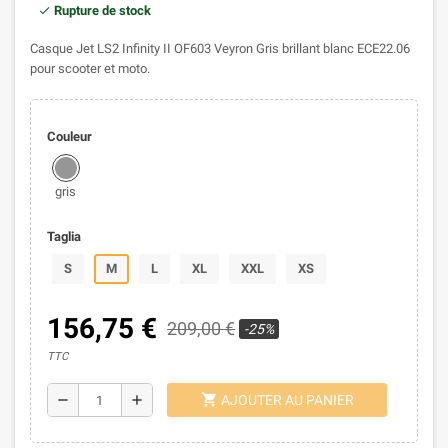
Rupture de stock
Casque Jet LS2 Infinity II OF603 Veyron Gris brillant blanc ECE22.06
pour scooter et moto.
Couleur
gris
Taglia
S
M
L
XL
XXL
XS
156,75 €
209,00 €
-25%
TTC
shopping_cart
remove
add
AJOUTER AU PANIER