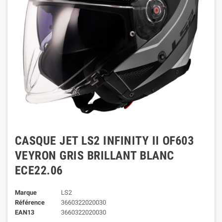
CASQUE JET LS2 INFINITY II OF603
VEYRON GRIS BRILLANT BLANC
ECE22.06
Marque
LS2
Référence
3660322020030
EAN13
3660322020030