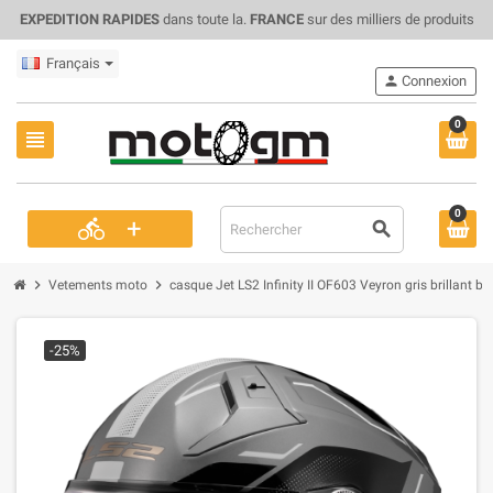
EXPEDITION RAPIDES
dans toute la.
FRANCE
sur des milliers de produits
Français
person
Connexion
0
view_headline
0
+
directions_bike
search
chevron_right
chevron_right
Vetements moto
casque Jet LS2 Infinity II OF603 Veyron gris brillant 
-25%