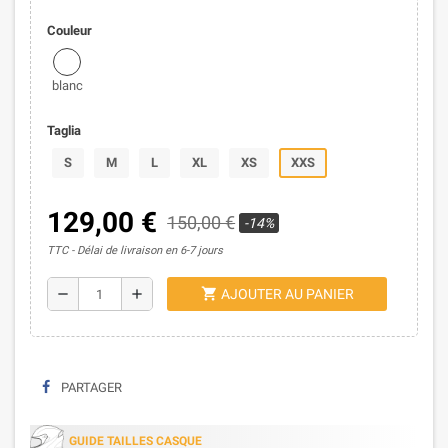
Couleur
blanc
Taglia
S
M
L
XL
XS
XXS
129,00 €
150,00 €
-14%
TTC
Délai de livraison en 6-7 jours
shopping_cart
remove
add
AJOUTER AU PANIER
PARTAGER
GUIDE TAILLES CASQUE