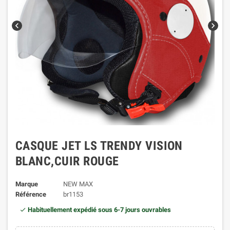
chevron_left
chevron_right
CASQUE JET LS TRENDY VISION
BLANC,CUIR ROUGE
Marque
NEW MAX
Référence
br1153
Habituellement expédié sous 6-7 jours ouvrables