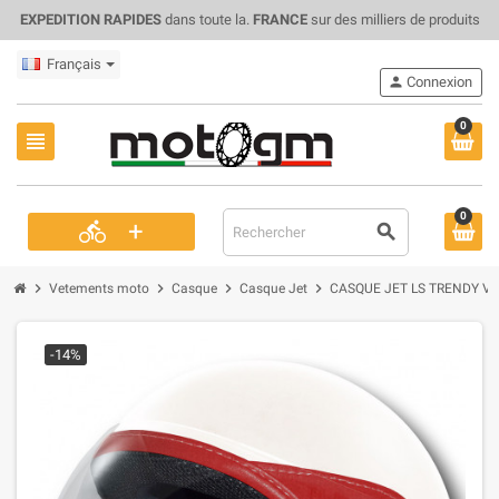
EXPEDITION RAPIDES
dans toute la.
FRANCE
sur des milliers de produits
Français
person
Connexion
0
view_headline
0
+
directions_bike
search
chevron_right
chevron_right
chevron_right
chevron_right
Vetements moto
Casque
Casque Jet
CASQUE JET LS TRENDY VISI
-14%