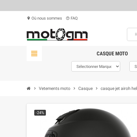
Où nous sommes
FAQ
location_on
help_outline
view_headline
CASQUE MOTO
chevron_right
Vetements moto
chevron_right
Casque
chevron_right
casque jet airoh he
-24%