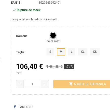
EAN13
8029243292401
Rupture de stock
casque jet airoh helios noire matt.
Couleur
noire mat
S
M
L
XL
XS
Taglia
ap
106,40 €
140,00 €
-24%
TTC
shopping_cart
remove
add
AJOUTER AU PANIER
PARTAGER