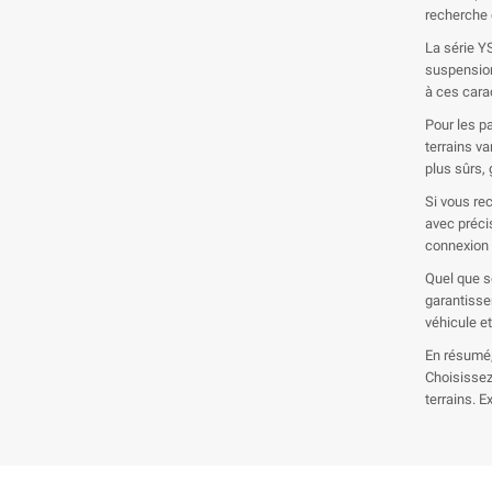
recherche 
La série Y
suspension
à ces carac
Pour les p
terrains v
plus sûrs,
Si vous re
avec précis
connexion 
Quel que s
garantisse
véhicule et
En résumé,
Choisissez
terrains. 