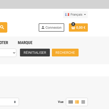
Français
0
search
person
Connexion
0,00 €
OTER
MARQUE
RÉINITIALISER
RECHERCHE
view_comfy
view_list
view_headline
Vue