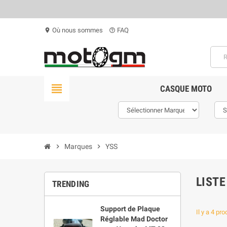
Où nous sommes
FAQ
location_on
help_outline
view_headline
CASQUE MOTO
chevron_right
Marques
chevron_right
YSS
LISTE
TRENDING
Support de Plaque
Il y a 4 pro
Réglable Mad Doctor