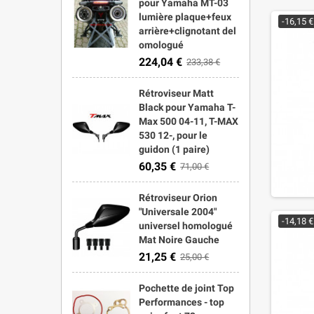
pour Yamaha MT-03
lumière plaque+feux
-16,15 €
arrière+clignotant del
omologué
224,04 €
233,38 €
Rétroviseur Matt
Black pour Yamaha T-
Max 500 04-11, T-MAX
530 12-, pour le
guidon (1 paire)
60,35 €
71,00 €
Rétroviseur Orion
"Universale 2004"
-14,18 €
universel homologué
Mat Noire Gauche
21,25 €
25,00 €
Pochette de joint Top
Performances - top