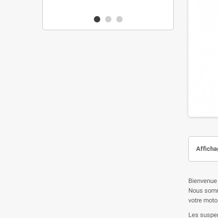
90 €
Affichag
Bienvenue 
Nous somme
votre moto
Les suspen