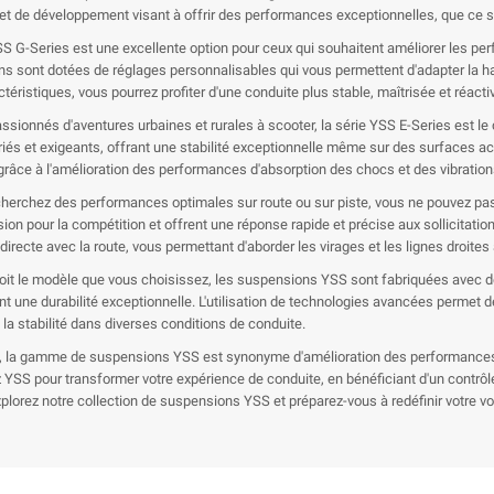
et de développement visant à offrir des performances exceptionnelles, que ce soi
SS G-Series est une excellente option pour ceux qui souhaitent améliorer les pe
s sont dotées de réglages personnalisables qui vous permettent d'adapter la hau
téristiques, vous pourrez profiter d'une conduite plus stable, maîtrisée et réacti
assionnés d'aventures urbaines et rurales à scooter, la série YSS E-Series est l
ariés et exigeants, offrant une stabilité exceptionnelle même sur des surfaces 
 grâce à l'amélioration des performances d'absorption des chocs et des vibration
cherchez des performances optimales sur route ou sur piste, vous ne pouvez pa
ion pour la compétition et offrent une réponse rapide et précise aux sollicitati
directe avec la route, vous permettant d'aborder les virages et les lignes droite
oit le modèle que vous choisissez, les suspensions YSS sont fabriquées avec des
nt une durabilité exceptionnelle. L'utilisation de technologies avancées permet d
 la stabilité dans diverses conditions de conduite.
 la gamme de suspensions YSS est synonyme d'amélioration des performances, de
 YSS pour transformer votre expérience de conduite, en bénéficiant d'un contrôle
Explorez notre collection de suspensions YSS et préparez-vous à redéfinir votre v