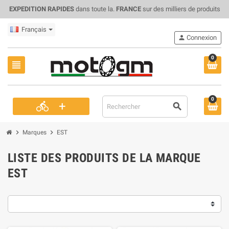
EXPEDITION RAPIDES
dans toute la.
FRANCE
sur des milliers de produits
Français
person
Connexion
0
view_headline
0
+
directions_bike
search
chevron_right
chevron_right
Marques
EST
LISTE DES PRODUITS DE LA MARQUE
EST