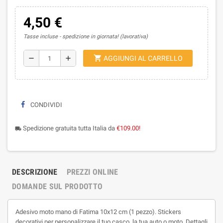
4,50 €
Tasse incluse
spedizione in giornata! (lavorativa)
shopping_cart
remove
add
AGGIUNGI AL CARRELLO
CONDIVIDI
Spedizione gratuita tutta Italia da
€109.00!
local_shipping
DESCRIZIONE
PREZZI ONLINE
DOMANDE SUL PRODOTTO
Adesivo moto mano di Fatima 10x12 cm (1 pezzo). Stickers
decorativi per personalizzare il tuo casco, la tua auto o moto. Dettagli