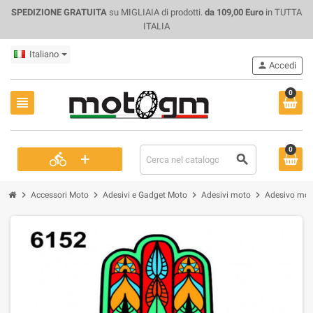
SPEDIZIONE GRATUITA
su MIGLIAIA di prodotti.
da 109,00 Euro
in TUTTA
ITALIA
Italiano
person
Accedi
0
view_headline
0
+
directions_bike
search
chevron_right
chevron_right
chevron_right
chevron_right
Accessori Moto
Adesivi e Gadget Moto
Adesivi moto
Adesivo mot