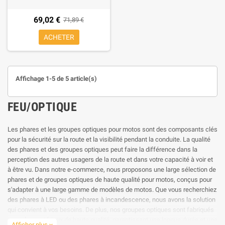
69,02 €
71,89 €
ACHETER
Affichage 1-5 de 5 article(s)
FEU/OPTIQUE
Les phares et les groupes optiques pour motos sont des composants clés
pour la sécurité sur la route et la visibilité pendant la conduite. La qualité
des phares et des groupes optiques peut faire la différence dans la
perception des autres usagers de la route et dans votre capacité à voir et
à être vu. Dans notre e-commerce, nous proposons une large sélection de
phares et de groupes optiques de haute qualité pour motos, conçus pour
s'adapter à une large gamme de modèles de motos. Que vous recherchiez
des phares à LED ou des phares à incandescence, nous avons la solution
qui convient à vos besoins. De plus, nos groupes optiques sont fabriqués
avec des matériaux de haute qualité, garantissant une longue durée et une
Afficher plus
expand_more