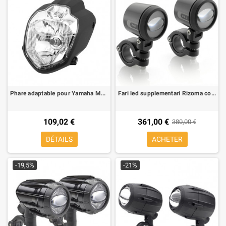
Phare adaptable pour Yamaha MT-03
Fari led supplementari Rizoma coppia con staffe EE140B
109,02 €
361,00 €
380,00 €
DÉTAILS
ACHETER
-19,5%
-21%