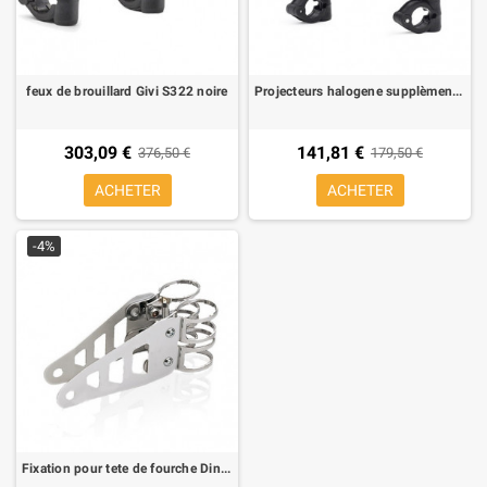
feux de brouillard Givi S322 noire
Projecteurs halogene supplèmentaires Kappa KS310
303,09 €
141,81 €
376,50 €
179,50 €
ACHETER
ACHETER
-4%
Fixation pour tete de fourche Dinamik