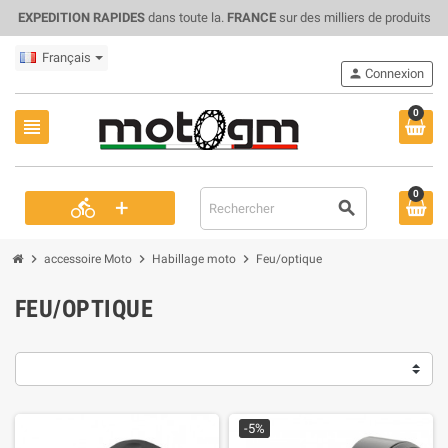
EXPEDITION RAPIDES
dans toute la.
FRANCE
sur des milliers de produits
Français
person
Connexion
0
view_headline
0
+
directions_bike
search
chevron_right
chevron_right
chevron_right
accessoire Moto
Habillage moto
Feu/optique
FEU/OPTIQUE
-5%