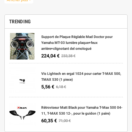
résistance exceptionnelle, même dans des conditions de conduite
difficiles. Feuilletez notre sélection et trouvez le phare ou le groupe
optique idéal pour votre moto. Investir dans un bon phare ou un bon groupe
optique pour moto non seulement augmentera la sécurité sur la route,
TRENDING
mais améliorera également l'apparence de votre moto. N'hésitez pas à
nous contacter si vous avez besoin d'aide pour choisir le bon produit pour
Support de Plaque Réglable Mad Doctor pour
vous.
Yamaha MT-03 lumière plaque+feux
arrière+clignotant del omologué
224,04 €
233,38 €
Vis Lightech en ergal 1024 pour carter T-MAX 500,
TMAX 530 (1 piece)
5,56 €
6,18 €
Rétroviseur Matt Black pour Yamaha T-Max 500 04-
11, T-MAX 530 12-, pour le guidon (1 paire)
60,35 €
71,00 €